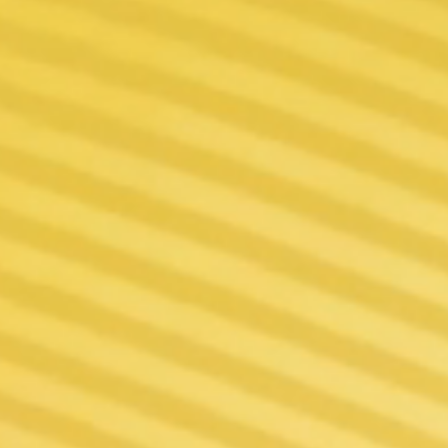
Protégez les rés
de fonctionnemen
les réservoirs
*Réservoirs UFORCE recomman
AJUSTER vot