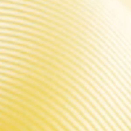
jouer
 - Puce innovante GENE