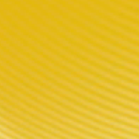
fuge de classe V0 pour bloquer la
formances élevées,
urs.FIT est un