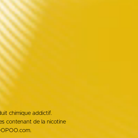
it chimique addictif.
 puces GENE
des contenant de la nicotine
 VOOPOO.com.