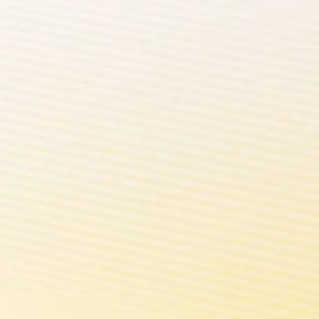
ce à quoi vous vous
tendiez
st plus qu'un rendement plus élevé et une mei
 là pour s'adapter à votre main, votre atomiseur