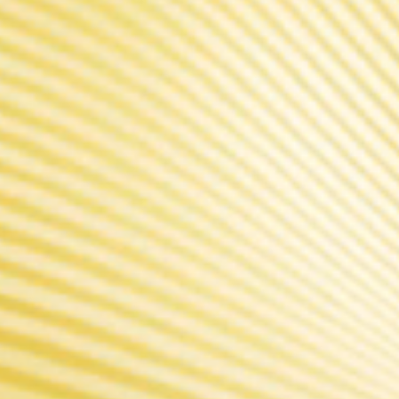
Outre l'innovation dans son cerveau, l
poussière, les liquides ou les brûlures.
Notre vision a to
une longue endura