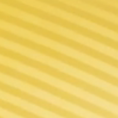
ervoirs sous-ohms contre l'épuisement (* Dans 
t normales et correctes) Correspondances inte
dés pour le mode FIT.Elle ne s'applique pas à RDA, RTA ou RDTA.
re main