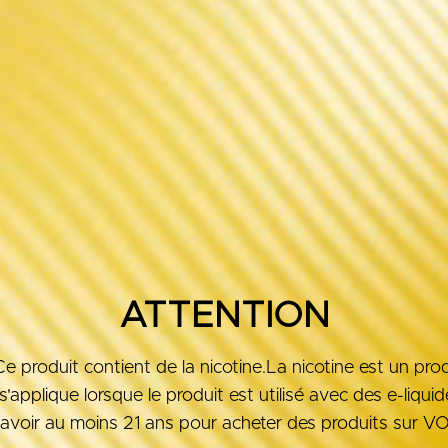
ATTENTION
15
Mois passés en R&D
roduit contient de la nicotine.La nicotine est un produ
11M
Exploration de données des
'applique lorsque le produit est utilisé avec des e-liqui
161
Réservoirs testés
avoir au moins 21 ans pour acheter des produits sur