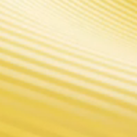
otéger au maximum les réservoirs avec ses c
IT 1/2/3.
FIT 2: Flavor 
 de FIT