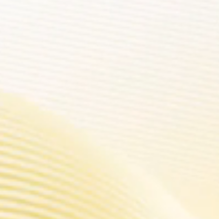
FIT plus que 
at
Une nouvelle génération de drag.C'e
expérience d'utilisation.DRAG 2, est
de vapotage.