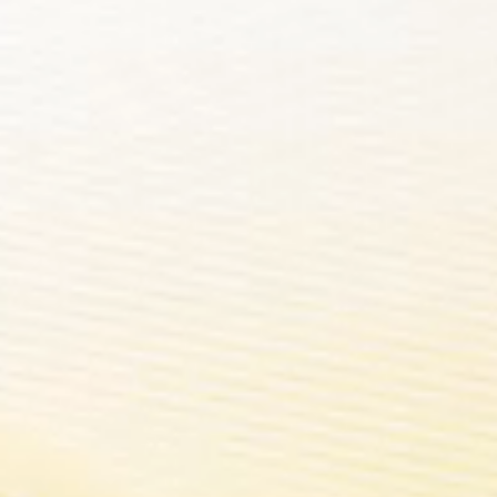
N PAS VERS P
xploration ultime des détails.DRAG S PRO a exploré les limites de