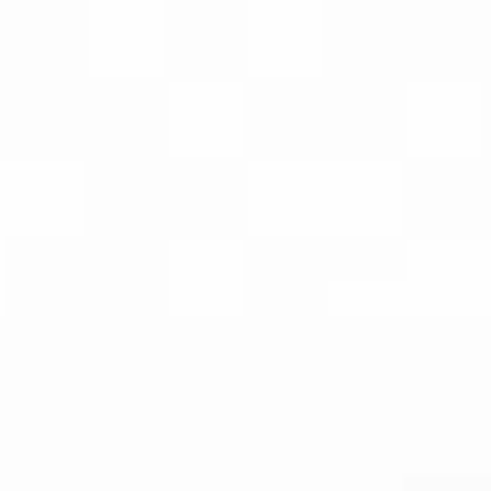
ontient de la nicotine. La nicotine est 
ATEFORME
À PROPOS
SUPPORT
TROUVER U
Caractéristiques
Résistances
S