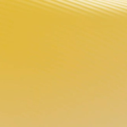
antie)
motion)
СКАЧАТЬ
инскому времени (GMT+8)
VOOPOO 
ID поддержки: Ве
льно для взрослых курильщиков, достигших установленного зако
 артериальным давлением использование противопоказано. Хранит
Ни одно электронное устройство VOOPOO не предназначено для из