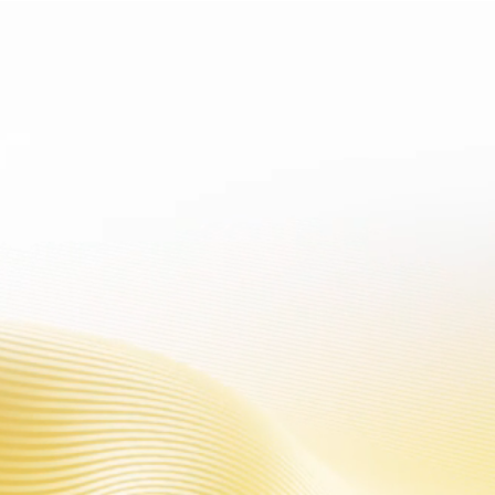
держит никотин.Никотин – это химическое вещест
ФОРМА
АКСЕССУАРЫ
ПОДДЕРЖКА
НАЙТИ МА