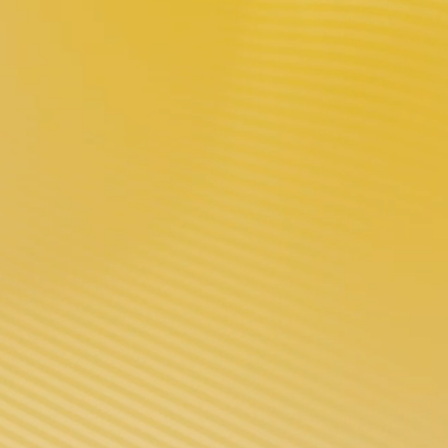
Телефон: 0086-4009 6000 61
Деловой контакт:
sales@voopoo.com
(De gros)
Обслуживание клиентов:
support@voopoo.com
(Service de gar
Маркетинговое сотрудничество:
marketing@voopoo.com
(Pro
Время обслуживания:
+86 18002681760
anticf@voopoo.com
9:30–24:00, 13:30–18:00 С понедельника по пятницу по пек
ПРЕДУПРЕЖДЕНИЕ: Наша продукция предназначена исключите
енщинам, диабетикам, людям с депрессией или повышенным
одукт может содержать вещества, вызывающие привыкание. 