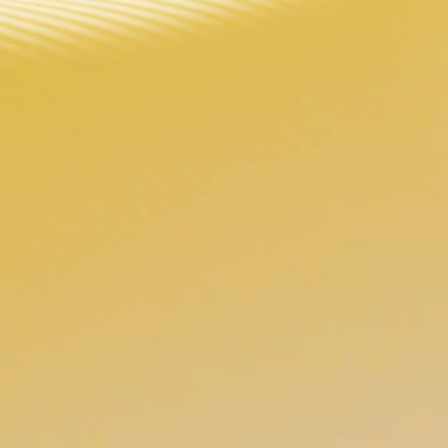
Розничная торговля
ID Клуб VOOPOO
ликобритания, Франция, Малайзия
ном возраста покупки. Несовершеннолетним, беременным ж
е в недоступном для детей и домашних животных месте. Пр
лечения от никотиновой зависимости.