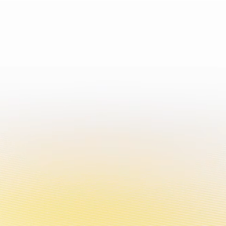
во, вызывающее привыкание.
RU
ГАЗИН