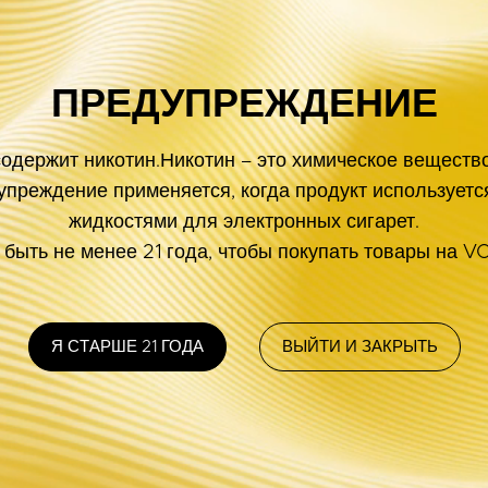
ПОДРОБНЕЕ 
ПРЕДУПРЕЖДЕНИЕ
ПОДДЕРЖИВАТЬ
НОВОСТНАЯ 
одержит никотин.Никотин – это химическое веществ
Чтобы быть в 
НАЙТИ МАГАЗИН
преждение применяется, когда продукт используетс
зарегистрируй
Руководство
жидкостями для электронных сигарет.
рассылки.
Программного Обеспечения
быть не менее 21 года, чтобы покупать товары на
Часто Задаваемые Вопросы
Код Безопасности
После Продажи
Система VOOPOO VI
Я СТАРШЕ 21 ГОДА
ВЫЙТИ И ЗАКРЫТЬ
ПОДПИСЫВАЙ