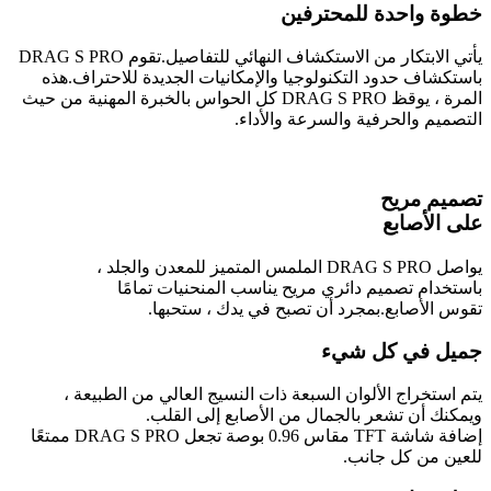
خطوة واحدة للمحترفين
يأتي الابتكار من الاستكشاف النهائي للتفاصيل.تقوم DRAG S PRO
باستكشاف حدود التكنولوجيا والإمكانيات الجديدة للاحتراف.هذه
المرة ، يوقظ DRAG S PRO كل الحواس بالخبرة المهنية من حيث
التصميم والحرفية والسرعة والأداء.
تصميم مريح
على الأصابع
يواصل DRAG S PRO الملمس المتميز للمعدن والجلد ،
باستخدام تصميم دائري مريح يناسب المنحنيات تمامًا
تقوس الأصابع.بمجرد أن تصبح في يدك ، ستحبها.
جميل في كل شيء
يتم استخراج الألوان السبعة ذات النسيج العالي من الطبيعة ،
ويمكنك أن تشعر بالجمال من الأصابع إلى القلب.
إضافة شاشة TFT مقاس 0.96 بوصة تجعل DRAG S PRO ممتعًا
للعين من كل جانب.