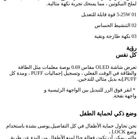
لملح النيكوتين ، مما يمنحك تجربة نكهة مثالية.
01
5-25W قوة قابلة للتعديل
02
التنشيط الحساس
03
نكهة طازجة ونقية
رؤية
كل نفس
تعرض شاشة OLED مقاس 0.69 بوصة معلمات مثل الطاقة
والطاقة في الوقت الفعلي ، وتسجيل إجماليات PUFF ، ومدة كل
PUFF.إنه بديل مثالي للتدخين.
* انقر فوق الزر للتبديل بين الواجهة الرئيسية و
واجهة نفخة.
وضع ذكي لحماية الطفل
نحن نحاول حماية الأطفال في كل التفاصيل.يوصى بشدة باستخدام
وضع LOCK ،
والتي يمكن أن تكون فعالة جدًا لمنع الأطفال من البدء عن طريق