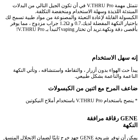
تتمثل مهمة V.THRU Pro في أن تكون الجيل التالي من البدلات
المبتدئة اللذيذة وسهلة الاستخدام ومنخفضة التكلفة.
الكبسولة القابلة لإعادة التعبئة والمصنوعة من مواد طبية تسمح لك
باختيار النكهة المفضلة لديك.0.7 و 1.2Ω جراب مزدوج ، مما يوفر
بأقصى دقة ونكهة.تريد أن تختار vaping؟لنبدأ بـ V.THRU Pro!
إنه سهل الاستخدام
يبدأ حث الهواء بدون أزرار ، والتقاطه واستنشاقه ، وتأتي النكهة
الناعمة والناعمة بشكل طبيعي.
ضاعف المرح مع اثنين من الكبسولات
* ينصح باستخدام V.THRU Pro باستخدام أملاح النيكوتين
GENE رقاقة مرافقة
النكهة
يمكن أن توفر شريحة GENE جهد خرج ثابتًا لضمان الانحلال المتسق