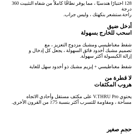
128 اختبارًا هندسيًا ، مما يوفر نطاقًا كاملاً من شفاه التثبيت 360
درجة
راحة.ستشعر بنكهتك ، وليس جراب.
أدخل ضيق
اسحب للخارج بسهولة
شفط مغناطيسي ومشبك مزدوج التعزيز ، مع
تصميم مشبك أخدود فائق السهولة ، يجعل كل إدخال و
إزالة الكبسولة أكثر سهولة.
شفط مغناطيسي + إبزيم
مشبك ذو أخدود سهل للغاية
لا قطرة من
هروب المكثفات
يحتوي V.THRU Pro على مكثف مستقل وأحادي الاتجاه
مساحة ، ومقاومة للتسرب أكثر بنسبة 75٪ من القرون الأخرى.
حجم صغير