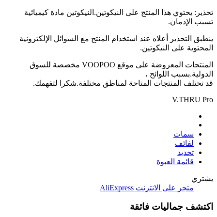
تحذير: يحتوي هذا المنتج على النيكوتين.النيكوتين مادة كيميائية
تسبب الإدمان.
ينطبق التحذير أعلاه عند استخدام المنتج مع السوائل الإلكترونية
المحتوية على النيكوتين.
المنتجات المعروضة على موقع VOOPOO مخصصة للسوق
الدولية.بسبب اللوائح ،
قد تختلف المنتجات المتاحة لمناطق مختلفة.شكرا لتفهمك.
V.THRU Pro
سمات
لفائف
تحديد
قائمة العبوة
يشتري
متجر على الانترنت
AliExpress
اكتشف جماليات فائقة