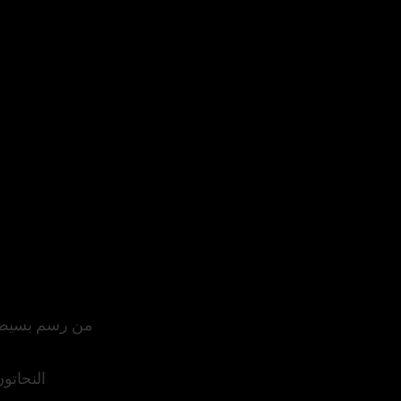
من رسم بسيط إل
النحاتون