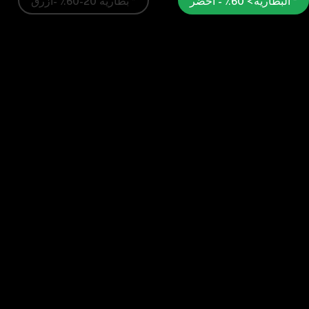
* البطارية> 60٪ - أخضر
* بطارية 20-60٪ -ازرق