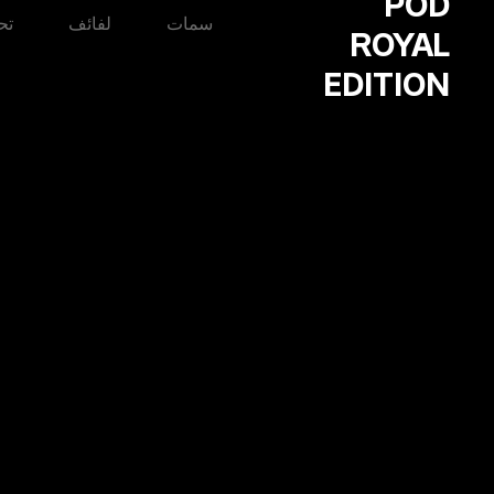
POD
سمات
لفائف
تح
ROYAL
EDITION