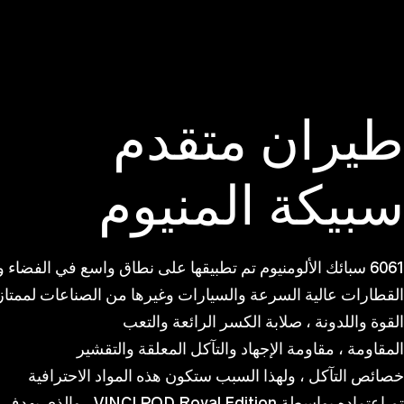
طيران متقدم
سبيكة المنيوم
6061 سبائك الألومنيوم تم تطبيقها على نطاق واسع في الفضاء والطائرات ،
القطارات عالية السرعة والسيارات وغيرها من الصناعات لممتازت
القوة واللدونة ، صلابة الكسر الرائعة والتعب
المقاومة ، مقاومة الإجهاد والتآكل المعلقة والتقشير
خصائص التآكل ، ولهذا السبب ستكون هذه المواد الاحترافية
تم اعتماده بواسطة VINCI POD Royal Edition ، والذي يهدف إلى توفيره لك