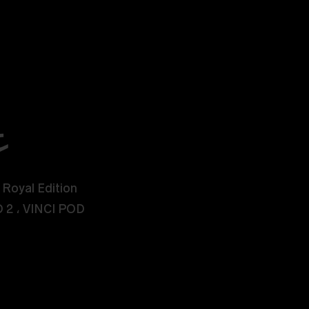
ع
VINCI POD Royal Edition قادر على استخدام 
CI Q ، DRAG NANO 2 ، VINCI POD