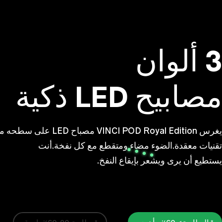
3 ألوان
مصابيح LED ذكية
يغرس VINCI POD Royal Edition مصباح LED على سطحه من خلاله
تقنيات معقدة.الضوء مضاء ومتقطع مع كل نفخة.أنت
يستطيع أن يرى ويشعر بإيقاع النفخ.