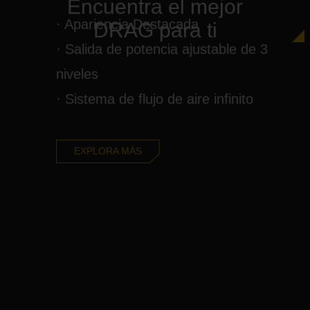
Encuentra el mejor
· Apariencia Destacada
DRAG para ti
· Salida de potencia ajustable de 3
niveles
· Sistema de flujo de aire infinito
EXPLORA MÁS