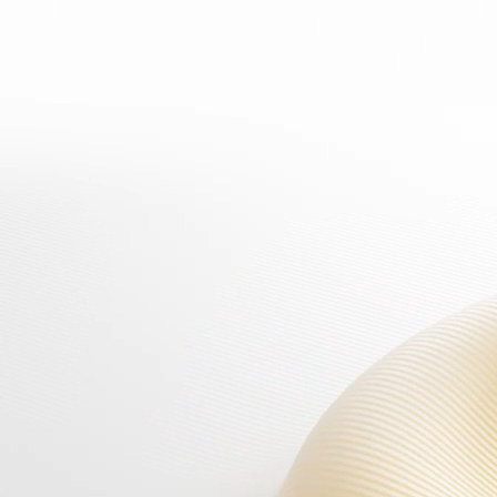
ADVERTENCIA: Este producto
contiene nicotina.La nicotina es una
sustancia química adictiva.
La advertencia anterior se aplica
cuando el producto se usa con
líquidos electrónicos que contienen
nicotina.
Los productos que se muestran en el
sitio web de VOOPOO son para el
mercado internacional.Debido a las
regulaciones,
los productos disponibles para
diferentes regiones pueden
variar.Gracias por entender.