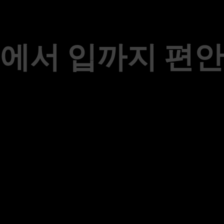
에서 입까지 편
에서 입까지 편
 POD 키트입니다.외관은 PEN Kit와 유사
벼운 본체, 1200mAh 내장 배터리, Type