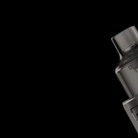
rzekształć wrażen
sensoryczne
awsze w tworzeniu wydajności i estetyki w
ak dotąd narodził się kompaktowy, ale 
twoje wrażenia zmysłowe dzięki nowym ch
skórzanym, trybowi ciekawego wyniku itp