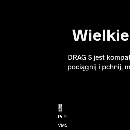
Wielkie
DRAG S jest kompat
pociągnij i pchnij,
PnP-
PnP-
PnP-
PnP-
PnP-
VM5
VM6
R
VM1
VM3
VM4