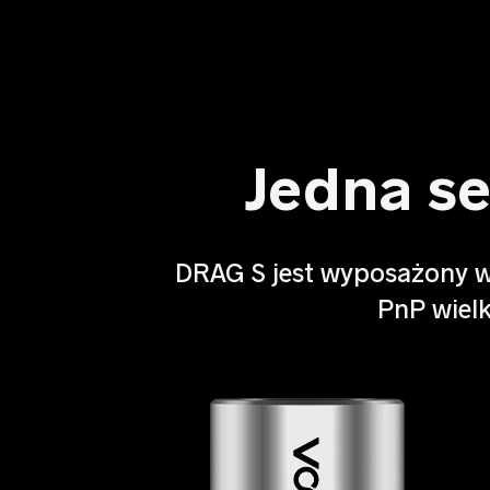
Do zobaczenia z
Jedna s
jeden dzień
DRAG S jest wyposażony w 
Kompaktowy DRAG S jest wyposażony 
PnP wiel
baterię 2500mAh i Type-C 5V/2A do szyb
ładowania.Naładuj baterię raz i pozostań
przez cały dzień.
*Certyfikat bezpieczeństwa akumulatorów TÜV Rheinl