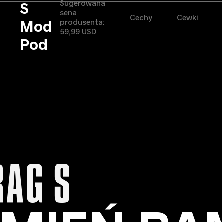
Sugerowana
S
sena
Cechy
Cewki
Mod
produsenta:
59,99 USD
Pod