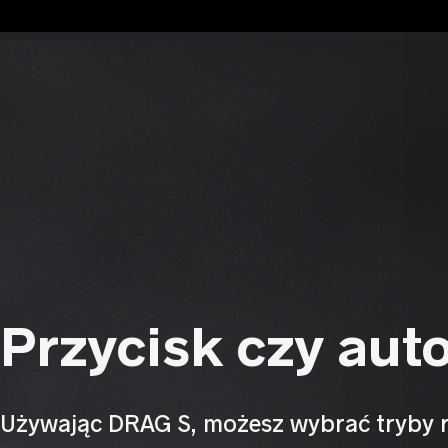
T
DRAG S automatycznie 
moc, a
Przycisk czy aut
Używając DRAG S, możesz wybrać tryby r