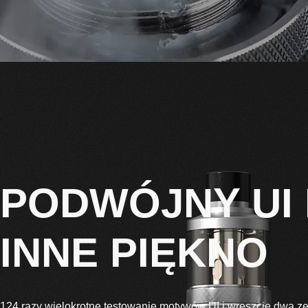
PODWÓJNY UI
INNE PIĘKNO
124 razy wielokrotne testowanie motywów UI i wreszcie dwa z