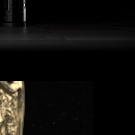
PODRÓŻ
edniej generacji, ale
P-X z metalowymi