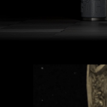
ROZPO
Produkt nowej generacji nie
czerpie także pięć nowych
materiałami i
wygodne wypełnienie gałki n