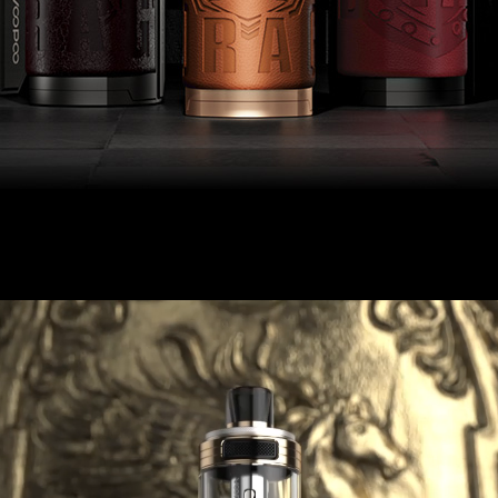
CZNIJ SWOJĄ 
RYCERZ
 tylko kontynuuje najlepsze doznania sensoryczne poprz
 wystąpień motywów rycerskich.Ulepszony zasobnik Pn
a górze, każdy szczegół to ukłon w stronę rycerza!