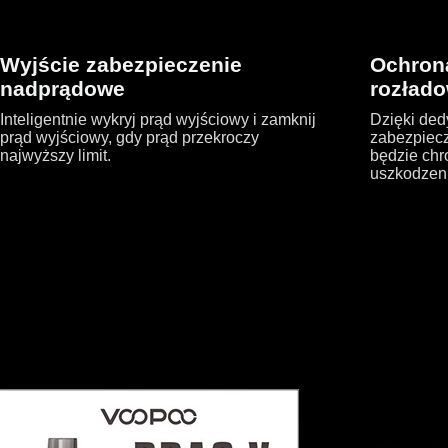
Wyjście zabezpieczenie
Ochron
nadprądowe
rozład
Inteligentnie wykryj prąd wyjściowy i zamknij
Dzięki de
prąd wyjściowy, gdy prąd przekroczy
zabezpiecz
najwyższy limit.
będzie chr
uszkodzeni