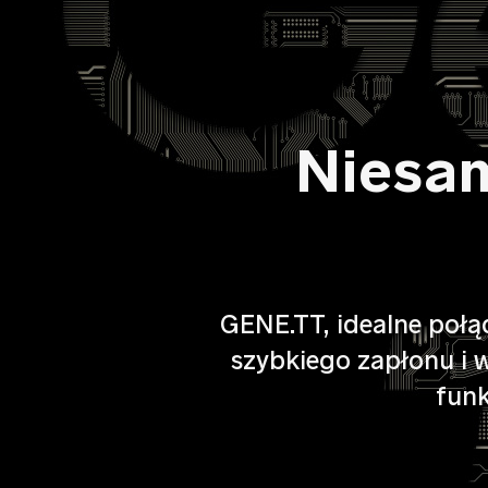
Niesa
GENE.TT, idealne połą
szybkiego zapłonu i 
funk