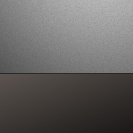
Przeciąg
DRAG X dodaje niesamow
chmury każdego ssa