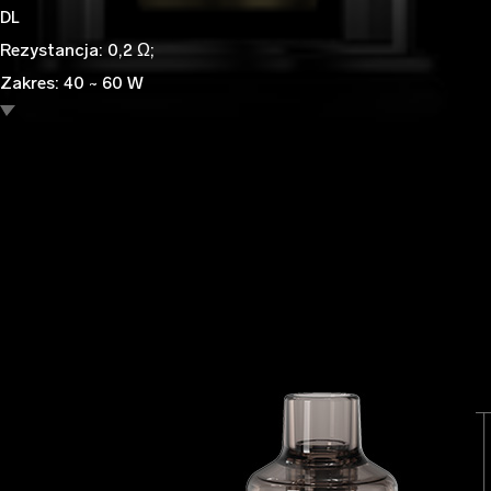
DL
Rezystancja: 0,2 Ω;
Zakres: 40 ~ 60 W
Typ: cewka z siatki
Sugerowany E-liquid: Nikotyna≤10mg
Obowiązujące produkty: PRZECIĄGNIJ S / PRZECIĄGNIJ X