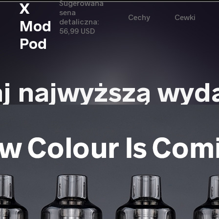
Sugerowana
X
sena
Cechy
Cewki
Mod
detaliczna:
56,99 USD
Pod
j najwyższą wyd
lasycznym symbolem DRAG jest niezwykle 
G X kontynuuje tę linię.Nowy chip GENE
łonu 0,001 s i potężną moc wyjściową do 
es obróbki skóry.Ponownie, DRAG X będzi