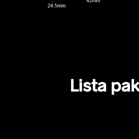
i
22
/
/
ARGUS
22
20
i
NAVI
NAVI
GT/
i
20
/
/
ARGUS
20
PnP
PnP
Air
22
22
/
i
&
V.SUIT
20
20
Lista pa