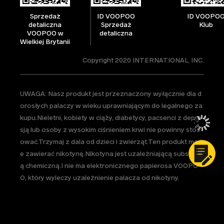
Sprzedaż
ID VOOPOO
ID VOOPO
detaliczna
Sprzedaż
Klub
VOOPOO w
detaliczna
Wielkiej Brytanii
Copyright 2020 INTERNATIONAL, INC.
UWAGA: Nasz produkt jest przeznaczony wyłącznie dla d
orosłych palaczy w wieku uprawniającym do legalnego za
kupu.Nieletni, kobiety w ciąży, diabetycy, pacsenci z depre
sją lub osoby z wysokim ciśnieniem krwi nie powinny stos
ować.Trzymaj z dala od dzieci i zwierząt.Ten produkt moż
e zawierać nikotynę.Nikotyna jest uzależniającą substancj
ą chemiczną.I nie ma elektronicznego papierosa VOOPO
O, który wyleczy uzależnienie palacza od nikotyny.