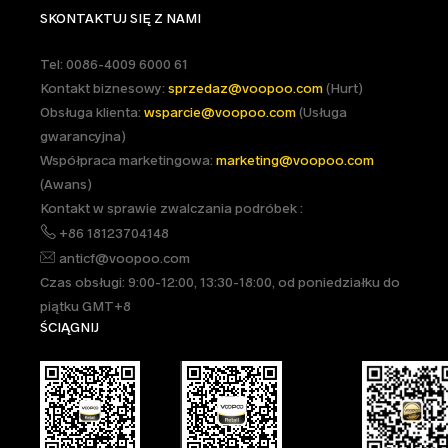
SKONTAKTUJ SIĘ Z NAMI
Tel: 0086-4009 6000 61
Kontakt biznesowy:
sprzedaz@voopoo.com
(Hurt)
Obsługa klienta:
wsparcie@voopoo.com
(Usługa
gwarancyjna)
Współpraca marketingowa:
marketing@voopoo.com
(Awans)
Kontakt w sprawie zwalczania podróbek :
+86 18123704148
anticf@voopoo.com
Czas obsługi: 9:00-12:00, 13:30-18:00, od poniedziałku do
piątku GMT+8
ŚCIĄGNIJ