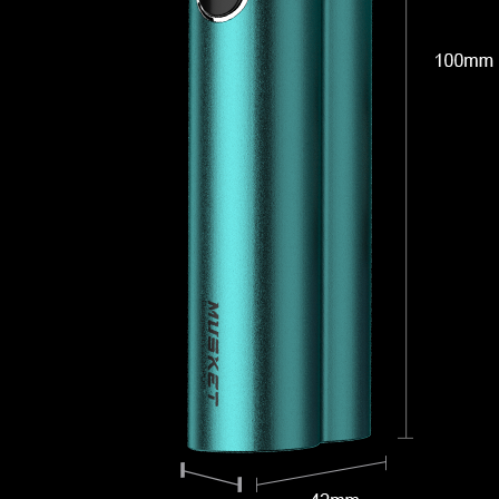
X
X
VINCI
/
/
AIR
VINC
/
/
X
VINCI
VINCI
/
R
DRAG
VINCI
/
R
R
DRAG
/
S
POWIETRZE
VINCI
/
/
S
VINC
/
/
POWIETRZE
VINCI
VINCI
/
X
DRAG
DRAG
/
X
X
DRAG
/
X
S
DRAG
/
/
X
DRA
/
/
S
VINCI
VINCI
/
S
NAVI
DRAG
/
AIR
AIR
NAVI
/
/
X
DRAG
/
/
/
DRA
PnP
/
X
DRAG
DRAG
PnP
X
22
NAVI
/
S
S
22
/
/
NAVI
/
/
&
NAVI
PnP
/
DRAG
DRAG
20
/
22
PnP
X
X
/
PnP