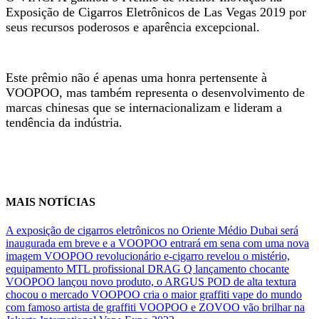
Exposição de Cigarros Eletrônicos de Las Vegas 2019 por
seus recursos poderosos e aparência excepcional.
Este prêmio não é apenas uma honra pertensente à
VOOPOO, mas também representa o desenvolvimento de
marcas chinesas que se internacionalizam e lideram a
tendência da indústria.
MAIS NOTÍCIAS
A exposição de cigarros eletrônicos no Oriente Médio Dubai será
inaugurada em breve e a VOOPOO entrará em sena com uma nova
imagem
VOOPOO revolucionário e-cigarro revelou o mistério,
equipamento MTL profissional DRAG Q lançamento chocante
VOOPOO lançou novo produto, o ARGUS POD de alta textura
chocou o mercado
VOOPOO cria o maior graffiti vape do mundo
com famoso artista de graffiti
VOOPOO e ZOVOO vão brilhar na