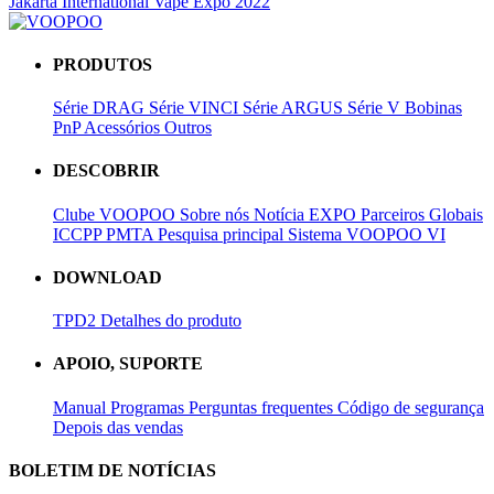
Jakarta International Vape Expo 2022
PRODUTOS
Série DRAG
Série VINCI
Série ARGUS
Série V
Bobinas
PnP
Acessórios
Outros
DESCOBRIR
Clube VOOPOO
Sobre nós
Notícia
EXPO
Parceiros Globais
ICCPP
PMTA
Pesquisa principal
Sistema VOOPOO VI
DOWNLOAD
TPD2
Detalhes do produto
APOIO, SUPORTE
Manual
Programas
Perguntas frequentes
Código de segurança
Depois das vendas
BOLETIM DE NOTÍCIAS