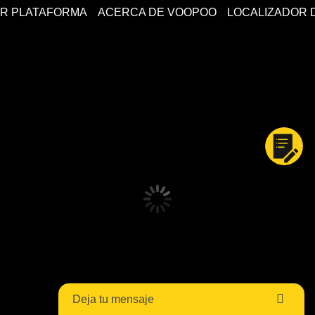
R PLATAFORMA
ACERCA DE VOOPOO
LOCALIZADOR 
Deja tu mensaje