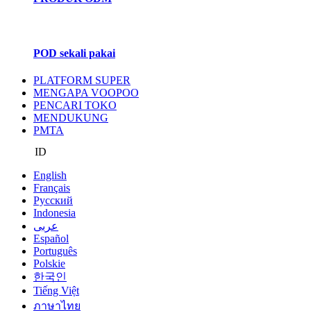
POD sekali pakai
PLATFORM SUPER
MENGAPA VOOPOO
PENCARI TOKO
MENDUKUNG
PMTA
ID
English
Français
Pусский
Indonesia
عربى
Español
Português
Polskie
한국인
Tiếng Việt
ภาษาไทย