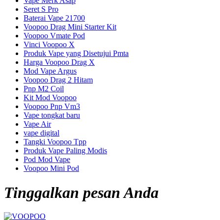
Vape Merk Asap
Seret S Pro
Baterai Vape 21700
Voopoo Drag Mini Starter Kit
Voopoo Vmate Pod
Vinci Voopoo X
Produk Vape yang Disetujui Pmta
Harga Voopoo Drag X
Mod Vape Argus
Voopoo Drag 2 Hitam
Pnp M2 Coil
Kit Mod Voopoo
Voopoo Pnp Vm3
Vape tongkat baru
Vape Air
vape digital
Tangki Voopoo Tpp
Produk Vape Paling Modis
Pod Mod Vape
Voopoo Mini Pod
Tinggalkan pesan Anda