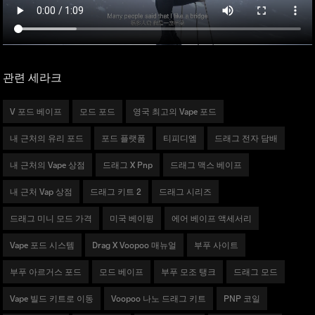
관련 세라크
V 포드 베이프
모드 포드
영국 최고의 Vape 포드
내 근처의 유리 포드
포드 플랫폼
티피디엠
드래그 전자 담배
내 근처의 Vape 상점
드래그 X Pnp
드래그 맥스 베이프
내 근처 Vap 상점
드래그 키트 2
드래그 시리즈
드래그 미니 모드 가격
미국 베이핑
에어 베이프 액세서리
Vape 포드 시스템
Drag X Voopoo 매뉴얼
부푸 사이트
부푸 아르거스 포드
모드 베이프
부푸 모조 탱크
드래그 모드
Vape 빌드 키트로 이동
Voopoo 나노 드래그 키트
PNP 코일