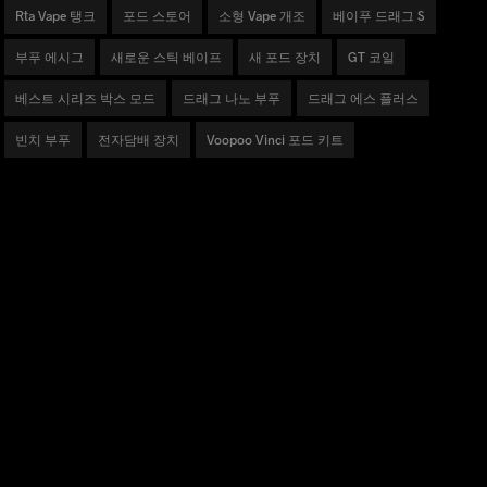
Rta Vape 탱크
포드 스토어
소형 Vape 개조
베이푸 드래그 S
부푸 에시그
새로운 스틱 베이프
새 포드 장치
GT 코일
베스트 시리즈 박스 모드
드래그 나노 부푸
드래그 에스 플러스
빈치 부푸
전자담배 장치
Voopoo Vinci 포드 키트
제품
드래그 시리즈
VINCI 시리즈
아르거스 시리즈