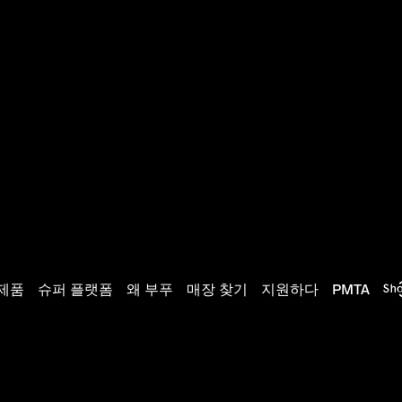
제품
슈퍼 플랫폼
왜 부푸
매장 찾기
지원하다
PMTA