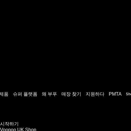
제품
슈퍼 플랫폼
왜 부푸
매장 찾기
지원하다
PMTA
시작하기
Voopoo UK Shop