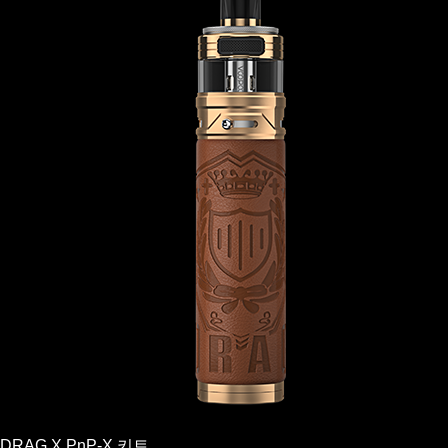
DRAG X PnP-X 키트