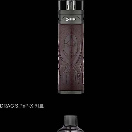
DRAG S PnP-X 키트