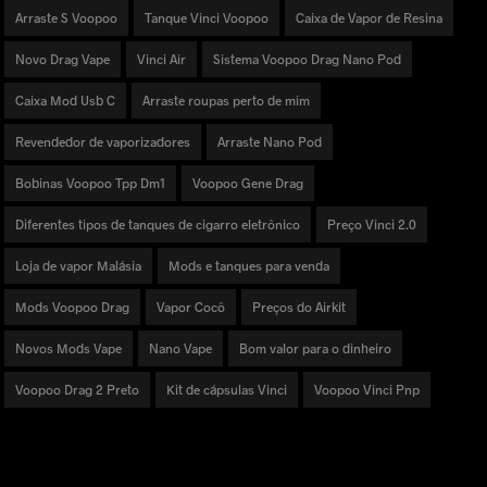
Arraste S Voopoo
Tanque Vinci Voopoo
Caixa de Vapor de Resina
Novo Drag Vape
Vinci Air
Sistema Voopoo Drag Nano Pod
Caixa Mod Usb C
Arraste roupas perto de mim
Revendedor de vaporizadores
Arraste Nano Pod
Bobinas Voopoo Tpp Dm1
Voopoo Gene Drag
Diferentes tipos de tanques de cigarro eletrônico
Preço Vinci 2.0
Loja de vapor Malásia
Mods e tanques para venda
Mods Voopoo Drag
Vapor Cocô
Preços do Airkit
Novos Mods Vape
Nano Vape
Bom valor para o dinheiro
Voopoo Drag 2 Preto
Kit de cápsulas Vinci
Voopoo Vinci Pnp