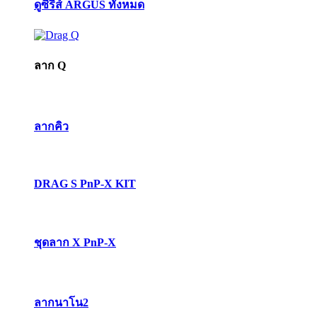
ดูซีรี่ส์ ARGUS ทั้งหมด
ลาก Q
ลากคิว
DRAG S PnP-X KIT
ชุดลาก X PnP-X
ลากนาโน2