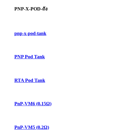
PNP-X-POD-ถัง
pnp-x-pod-tank
PNP Pod Tank
RTA Pod Tank
PnP-VM6 (0.15Ω)
PnP-VM5 (0.2Ω)