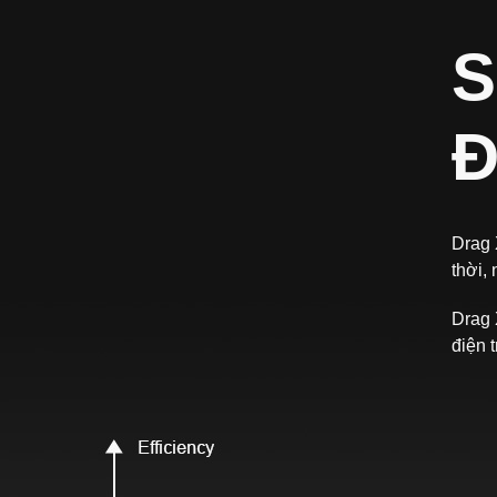
nên mới
nal Edition.
S
Đ
Drag 
thời,
Drag 
điện 