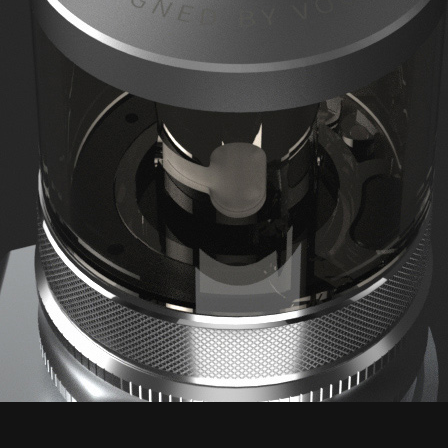
ional Edition chính thức ra mắt với TPP POD TANK 2. Hoàn to
u ra 8,5V và thiết kế được cấp bằng sáng chế của đầu nhỏ giọt