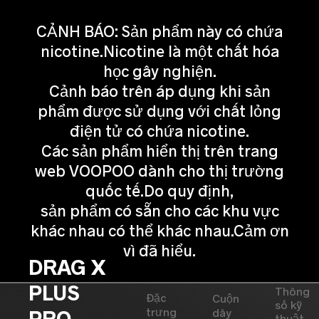
CẢNH BÁO: Sản phẩm này có chứa
nicotine.Nicotine là một chất hóa
học gây nghiện.
Cảnh báo trên áp dụng khi sản
phẩm được sử dụng với chất lỏng
điện tử có chứa nicotine.
Các sản phẩm hiển thị trên trang
web VOOPOO dành cho thị trường
quốc tế.Do quy định,
sản phẩm có sẵn cho các khu vực
khác nhau có thể khác nhau.Cảm ơn
vì đã hiểu.
DRAG X
PLUS
Thông
Đặc
Cuộn
số kỹ
PRO
trưng
dây
thuật