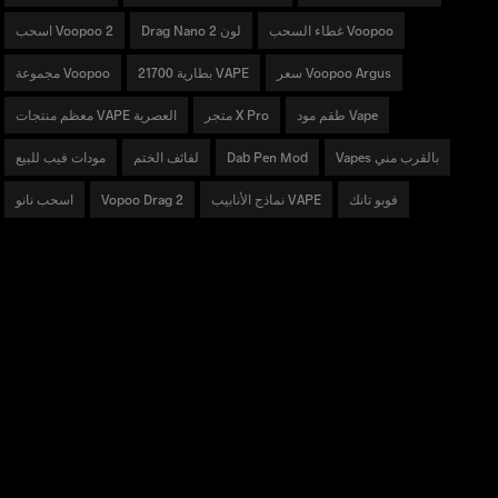
غطاء السحب Voopoo
Drag Nano 2 لون
اسحب Voopoo 2
سعر Voopoo Argus
بطارية 21700 VAPE
مجموعة Voopoo
طقم مود Vape
متجر X Pro
معظم منتجات VAPE العصرية
Vapes بالقرب مني
Dab Pen Mod
لفائف الختم
مودات فيب للبيع
فوبو تانك
نماذج الأنابيب VAPE
Vopoo Drag 2
اسحب نانو
منتجات
سلسلة DRAG