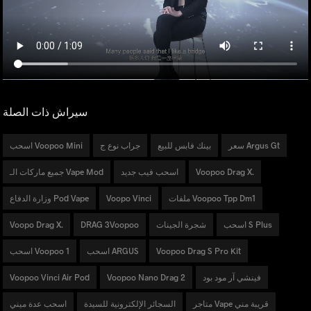
سيراش ذات الصلة
سعر Argus Gt
بينك فابس للبيع
جراب نوع ج
اسحب Voopoo Mini
Voopoo Drag X.
اسحب فيب جديد
جميع ماركات الـ Vape Mod
ملفات Voopoo Tpp Dm1
Voopo Vinci
وزارة الدفاع Pod Vape
اسحب S Plus
شجرة الجينات
DRAG 3Voopoo
Voopo Drag X.
Voopoo Drag S Pro Kit
اسحب ARGUS
اسحب Voopoo 1
فينشي آر مود بود
Voopoo Nano Drag 2
Voopoo Vinci Air Pod
متاجر Vape قريبة مني
السجائر الإلكترونية للسيدة
اسحب عدة ميني