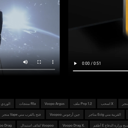
اسحب X
ملف Pnp 1.2
Voopo Argus
منتجات Rta
صندوق تعديل VAPE الوردي
متاجر Ecig القريبة مني
Voopoo جين أرجوس
متجر Vape فتح بالقرب مني
قم E سيج وزارة الدفاع
Voopo Drag X.
لفائف استبدال Voopoo
oo Drag