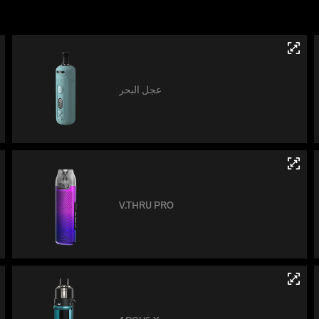
عجل البحر
V.THRU PRO