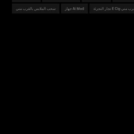
جزئة E Cig بالقرب مني
جهاز Ai Mod
سحب الملابس بالقرب مني
ميل
يكتشف
منتجات
TPD
نادي VOOPOO
سلسلة DRAG
منتج
معلومات عنا
سلسلة VINCI
أخبار
سلسلة ARGUS