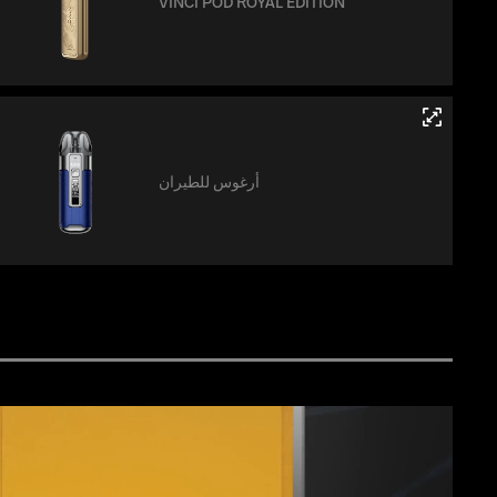
VINCI POD ROYAL EDITION
أرغوس للطيران