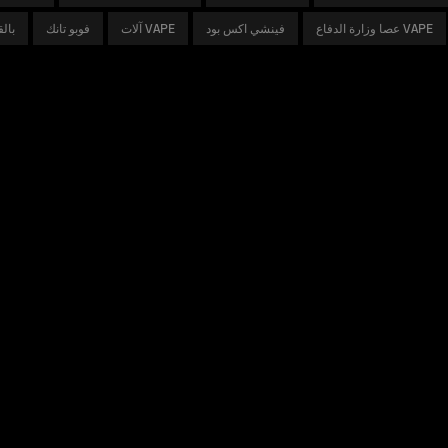
عصا وزارة الدفاع VAPE
فينشي اكس بود
آلات VAPE
فوبو تانك
تجار الت
الدعم
تح
النشرة الإخبارية
يدوي
2
برمجة
تفاصيل ال
التعليمات