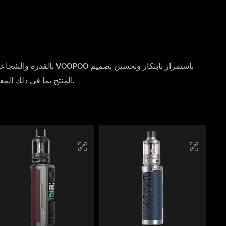
المنتج بما في ذلك المعرف والمواد والأنسجة وعملية التصنيع بحيث لا تتمتع السجائر الإلكترونية بأداء ممتاز فحسب ، بل تتمتع أيضًا بمظهر فريد وشخصي للمنتج.