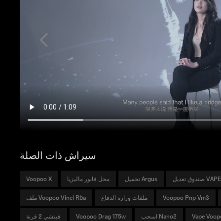
سيراش ذات الصلة
تحميل Argus
محل فابور ماليزيا
Voopoo X
Voopoo Pnp Vm3
ملفات وزارة الدفاع
ملف Voopoo Vinci Rba
Vape Voop
اسحب Nano2
Voopoo Drag 175w
فينشي 2 قرنة