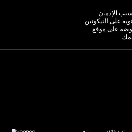
منصة فائقة
منتج