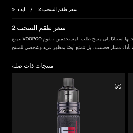
سعر طقم السحب 2
ابدء
سعر طقم السحب 2
تتمتع VOOPOO بالقدرة والشجاعة لتطبيق التقنيات عبر الصناعة وعبر المجالات لتصميم المنتج على منتجاتها.استنادًا إلى مسح طلب المستخدمين ، تقوم VOOPOO باستمرار بابتكار وتحسين تصميم
منتجات ذات صله