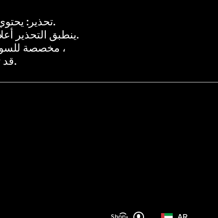
تحذير: يحتوي هذا المنتج على النيكوتين.النيكوتين مادة كيميائية تسبب الإدمان.
ينطبق التحذير أعلاه عند استخدام المنتج مع السوائل الإلكترونية المحتوية على النيكوتين.
المنتجات المعروضة على موقع VOOPOO مخصصة للسوق الدولية.بسبب اللوائح ،
قد تختلف المنتجات المتاحة لمناطق مختلفة.شكرا لتفهمك.
AR