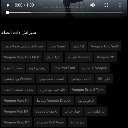
سيراش ذات الصلة
Voopoo Pnp Vm3
ملف Gt
جديد Vaper
متجر Vape فتح بالقرب مني
Voopoo P2
نانو بود Voopoo
خزان Tpp
Voopoo Drag Box Mod
اسحب S Voopoo
Pnp Pod Tank
أرغوس فوبو
سحب الفودو
60- علي
اسحب فينشي
اسحب طقم ميني
بود فينشي Voopoo
Voopoo Drag 2 Tank
قلم فيب مع خزان
تعديل السحب الجديد
أرجوس بود
وسائط Voopoo Drag X.
Voopoo Vape Kit
دراغكس برو
جهاز جراب
Vopoo Drag X.
Voopoo Pod Kit
دوريك 20
مجموعة Pod Vape
Voopoo Drag Kit