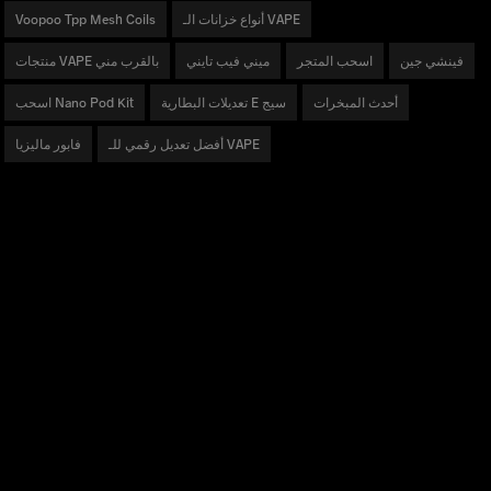
أنواع خزانات الـ VAPE
Voopoo Tpp Mesh Coils
فينشي جين
اسحب المتجر
ميني فيب تايني
منتجات VAPE بالقرب مني
أحدث المبخرات
تعديلات البطارية E سيج
اسحب Nano Pod Kit
أفضل تعديل رقمي للـ VAPE
فابور ماليزيا
منتجات
سلسلة DRAG
سلسلة VINCI
سلسلة ARGUS