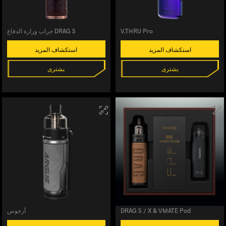
V.THRU Pro
جراب وزارة الدفاع DRAG S
استكشاف المزيد
استكشاف المزيد
يشترى
يشترى
DRAG S / X & VMATE Pod
أرجوس