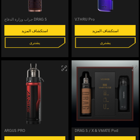
V.THRU Pro
جراب وزارة الدفاع DRAG S
استكشاف المزيد
استكشاف المزيد
يشترى
يشترى
ARGUS PRO
DRAG S / X & VMATE Pod