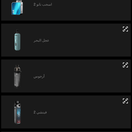
اسحب نانو 2
عجل البحر
أرجوس
فينشي 2