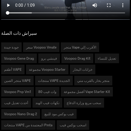
سيراش ذات الصلة
متجر Vape الأقرب إلي
سعر Voopoo Vmate
جودة جيدة
تعديل للنساء
Voopoo Drag Kit
فينشي برو
Voopoo Gene Drag
خزانات البخار
مجموعة Voopoo Starter
أطقم VAPE
متجر بخار بالقرب مني
منتجات VAPE الجديدة
متجر الصين VAPE
أفضل مجموعة Vape Starter Kit
80 وات فيب
Voopoo Pnp Vm1
سحب مربع وزارة الدفاع
نكهات فيب الهند
أحدث تعديل فيب
فيب بوكس ​​مود للبيع
Voopoo Nano Drag 2
اسحب بوكس ​​فيب
منتجات VAPE المعتمدة من Pmta