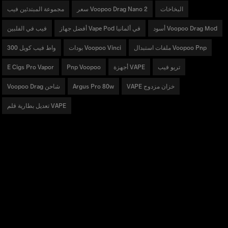
البخاخات
سعر Voopoo Drag Nano 2
مجموعة المبتدئين فيب
أسود Voopoo Drag Mod
أفضل جهاز Vape Pod في ألمانيا
فيب في الفلبين
ملفات استبدال Voopoo Pnp
بودات Voopoo Vinci
300 واط فيب كويل
تريو فيب
أجهزة VAPE
Pnp Voopoo
E Cigs Pro Vapor
VAPE خزان مزدوج
Argus Pro 80w
Voopoo Drag شاحن
تعديل بطارية قلم VAPE
منتجات