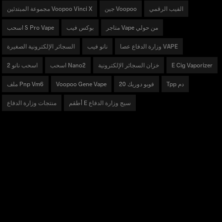
الفيب الرقمي
جين Voopoo
مجموعة المبتدئين Voopoo Vinci X
متاجر Vape من حولي
بوكس فيب
اسحب S Pro Vape
وزارة الدفاع عصا VAPE
نانو فيب
السجائر الإلكترونية الصغيرة
E Cig Vaporizer
خزان السجائر الإلكترونية
اسحب Nano2
اسحب نانو 2
Tpp دم
فوبو دوريك 20
Voopoo Gene Vape
ملف Pnp Vm6
أطقم E سيج وزارة الدفاع
منتجات وزارة الدفاع
منتجات