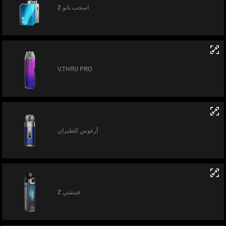
اسحب نانو 2
V.THRU PRO
أرغوس للطيران
فينشي 2