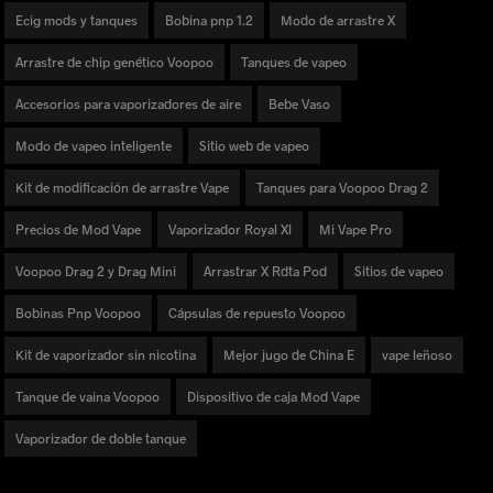
Ecig mods y tanques
Bobina pnp 1.2
Modo de arrastre X
Arrastre de chip genético Voopoo
Tanques de vapeo
Accesorios para vaporizadores de aire
Bebe Vaso
Modo de vapeo inteligente
Sitio web de vapeo
Kit de modificación de arrastre Vape
Tanques para Voopoo Drag 2
Precios de Mod Vape
Vaporizador Royal Xl
Mi Vape Pro
Voopoo Drag 2 y Drag Mini
Arrastrar X Rdta Pod
Sitios de vapeo
Bobinas Pnp Voopoo
Cápsulas de repuesto Voopoo
Kit de vaporizador sin nicotina
Mejor jugo de China E
vape leñoso
Tanque de vaina Voopoo
Dispositivo de caja Mod Vape
Vaporizador de doble tanque