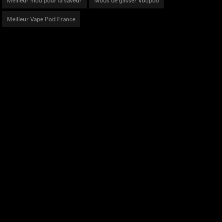
Meilleur mod pour la saveur
Mods de glisser Voopoo
Meilleur Vape Pod France
DES PRODUITS
Série DRAG
Série VINCI
Série ARGUS
Série V
Bobines PnP
Accessoires
Les Autres