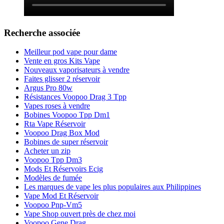
Recherche associée
Meilleur pod vape pour dame
Vente en gros Kits Vape
Nouveaux vaporisateurs à vendre
Faites glisser 2 réservoir
Argus Pro 80w
Résistances Voopoo Drag 3 Tpp
Vapes roses à vendre
Bobines Voopoo Tpp Dm1
Rta Vape Réservoir
Voopoo Drag Box Mod
Bobines de super réservoir
Acheter un zip
Voopoo Tpp Dm3
Mods Et Réservoirs Ecig
Modèles de fumée
Les marques de vape les plus populaires aux Philippines
Vape Mod Et Réservoir
Voopoo Pnp-Vm5
Vape Shop ouvert près de chez moi
Voopoo Gene Drag