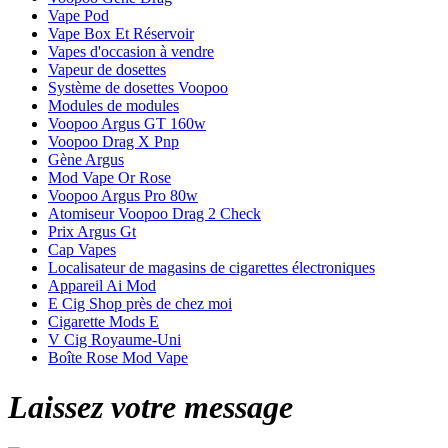
Vape Pod
Vape Box Et Réservoir
Vapes d'occasion à vendre
Vapeur de dosettes
Système de dosettes Voopoo
Modules de modules
Voopoo Argus GT 160w
Voopoo Drag X Pnp
Gène Argus
Mod Vape Or Rose
Voopoo Argus Pro 80w
Atomiseur Voopoo Drag 2 Check
Prix ​​Argus Gt
Cap Vapes
Localisateur de magasins de cigarettes électroniques
Appareil Ai Mod
E Cig Shop près de chez moi
Cigarette Mods E
V Cig Royaume-Uni
Boîte Rose Mod Vape
Laissez votre message