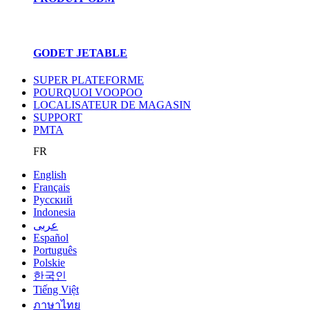
GODET JETABLE
SUPER PLATEFORME
POURQUOI VOOPOO
LOCALISATEUR DE MAGASIN
SUPPORT
PMTA
FR
English
Français
Pусский
Indonesia
عربى
Español
Português
Polskie
한국인
Tiếng Việt
ภาษาไทย