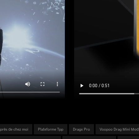
 près de chez moi
Plateforme Tpp
Dragx Pro
Voopoo Drag Mini Mod