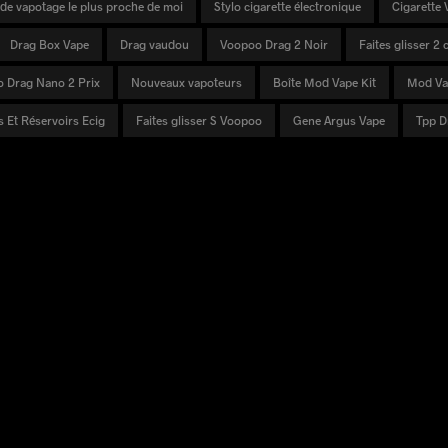
de vapotage le plus proche de moi
Stylo cigarette électronique
Cigarette 
Drag Box Vape
Drag vaudou
Voopoo Drag 2 Noir
Faites glisser 2
 Drag Nano 2 Prix
Nouveaux vapoteurs
Boîte Mod Vape Kit
Mod Va
 Et Réservoirs Ecig
Faites glisser S Voopoo
Gene Argus Vape
Tpp 
ÉCHARGER
SUPPORT
BULLETIN