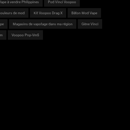
Vape à vendre Philippines
Pod Vinci Voopoo
 couleurs de mod
Kit Voopoo Drag X
Bâton Mod Vape
pe
Magasins de vapotage dans ma région
Gène Vinci
Dm
Voopoo Pnp-Vm5