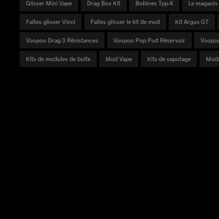
Glisser Mini Vape
Drag Box Kit
Bobines Tpp-X
Le magasin 
Faites glisser Vinci
Faites glisser le kit de mod
Kit Argus GT
Voopoo Drag 3 Résistances
Voopoo Pnp Pod Réservoir
Voopoo
Kits de modules de boîte
Mod Vape
Kits de vapotage
Mods
DES PRODUITS
DÉCOUVRIR
TÉL