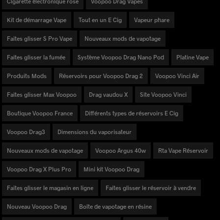
Cigarette électronique rose
Voopoo Drag Vapes
Kit de démarrage Vape
Tout en un E Cig
Vapeur phare
Faites glisser S Pro Vape
Nouveaux mods de vapotage
Faites glisser la fumée
Système Voopoo Drag Nano Pod
Platine Vape
Produits Mods
Réservoirs pour Voopoo Drag 2
Voopoo Vinci Air
Faites glisser Max Voopoo
Drag vaudou X
Site Voopoo Vinci
Boutique Voopoo France
Différents types de réservoirs E Cig
Voopoo Drag3
Dimensions du vaporisateur
Nouveaux mods de vapotage
Voopoo Argus 40w
Rta Vape Réservoir
Voopoo Drag X Plus Pro
Mini kit Voopoo Drag
Faites glisser le magasin en ligne
Faites glisser le réservoir à vendre
Nouveau Voopoo Drag
Boîte de vapotage en résine