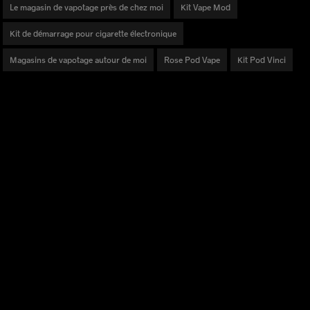
Le magasin de vapotage près de chez moi
Kit Vape Mod
Kit de démarrage pour cigarette électronique
Magasins de vapotage autour de moi
Rose Pod Vape
Kit Pod Vinci
DES PRODUITS
Série DRAG
Série VINCI
Série ARGUS
Série V
Bobines PnP