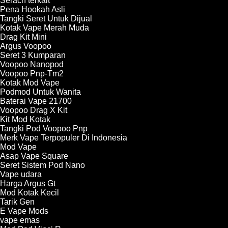
Serach terkait
Pena Hookah Asli
Tangki Seret Untuk Dijual
Kotak Vape Merah Muda
Drag Kit Mini
Argus Voopoo
Seret 3 Kumparan
Voopoo Nanopod
Voopoo Pnp-Tm2
Kotak Mod Vape
Podmod Untuk Wanita
Baterai Vape 21700
Voopoo Drag X Kit
Kit Mod Kotak
Tangki Pod Voopoo Pnp
Merk Vape Terpopuler Di Indonesia
Mod Vape
Asap Vape Square
Seret Sistem Pod Nano
Vape udara
Harga Argus Gt
Mod Kotak Kecil
Tarik Gen
E Vape Mods
vape emas