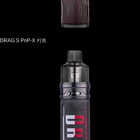
DRAG S PnP-X 키트