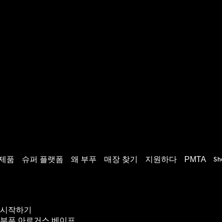
빈치 포드
로얄 에디션
제품
슈퍼 플랫폼
왜 부푸
매장 찾기
지원하다
PMTA
시작하기
부푸 아르거스 베이프