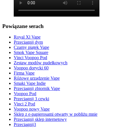
Powiązane serach
Royal Xl Vape
Przeciągnij dym
Czarny piątek Vape
Smok Vape Square
Vinci Voopoo Pod
Zestaw modów pudełkowych
Voopoo dorycki 60
Firma Vape
Różowe urządzenie Vape
Smaki Vape Indie
Przeciągnij zbiornik Vape
Voopoo Pod
Przeciągnij 3 cewki
Vinci 2 Pod
Voopoo nowy Vape
Sklep z e-papierosami otwarty w pobliżu mnie
Przeciągnij sklep internetowy
Przeciągnij3