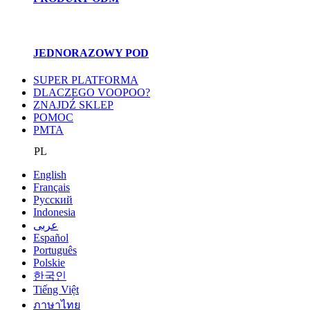
JEDNORAZOWY POD
SUPER PLATFORMA
DLACZEGO VOOPOO?
ZNAJDŹ SKLEP
POMOC
PMTA
PL
English
Français
Pусский
Indonesia
عربى
Español
Português
Polskie
한국인
Tiếng Việt
ภาษาไทย