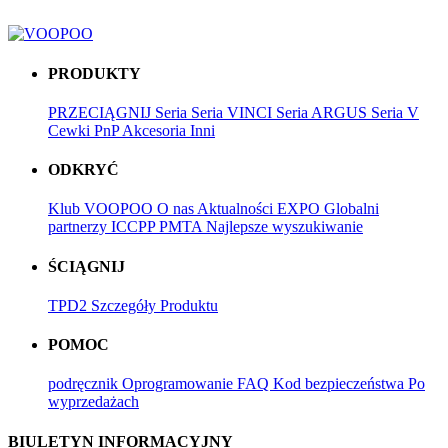
PRODUKTY
PRZECIĄGNIJ Seria
Seria VINCI
Seria ARGUS
Seria V
Cewki PnP
Akcesoria
Inni
ODKRYĆ
Klub VOOPOO
O nas
Aktualności
EXPO
Globalni
partnerzy
ICCPP
PMTA
Najlepsze wyszukiwanie
ŚCIĄGNIJ
TPD2
Szczegóły Produktu
POMOC
podręcznik
Oprogramowanie
FAQ
Kod bezpieczeństwa
Po
wyprzedażach
BIULETYN INFORMACYJNY