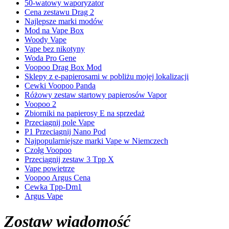
50-watowy waporyzator
Cena zestawu Drag 2
Najlepsze marki modów
Mod na Vape Box
Woody Vape
Vape bez nikotyny
Woda Pro Gene
Voopoo Drag Box Mod
Sklepy z e-papierosami w pobliżu mojej lokalizacji
Cewki Voopoo Panda
Różowy zestaw startowy papierosów Vapor
Voopoo 2
Zbiorniki na papierosy E na sprzedaż
Przeciągnij pole Vape
P1 Przeciągnij Nano Pod
Najpopularniejsze marki Vape w Niemczech
Czołg Voopoo
Przeciągnij zestaw 3 Tpp X
Vape powietrze
Voopoo Argus Cena
Cewka Tpp-Dm1
Argus Vape
Zostaw wiadomość