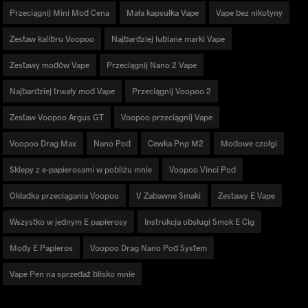
Przeciągnij Mini Mod Cena
Mała kapsułka Vape
Vape bez nikotyny
Zestaw kalibru Voopoo
Najbardziej lubiane marki Vape
Zestawy modów Vape
Przeciągnij Nano 2 Vape
Najbardziej trwały mod Vape
Przeciągnij Voopoo 2
Zestaw Voopoo Argus GT
Voopoo przeciągnij Vape
Voopoo Drag Max
Nano Pod
Cewka Pnp M2
Modowe czołgi
Sklepy z e-papierosami w pobliżu mnie
Voopoo Vinci Pod
Okładka przeciągania Voopoo
V Zabawne Smaki
Zestawy E Vape
Wszystko w jednym E papierosy
Instrukcja obsługi Smok E Cig
Mody E Papieros
Voopoo Drag Nano Pod System
Vape Pen na sprzedaż blisko mnie