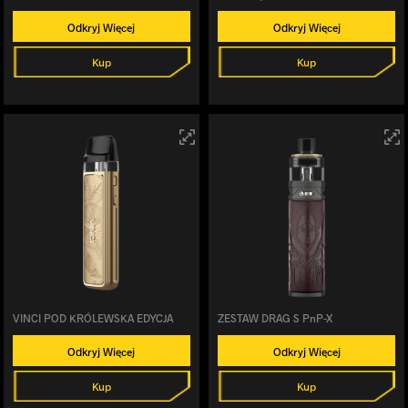
Odkryj Więcej
Odkryj Więcej
Kup
Kup
VINCI POD KRÓLEWSKA EDYCJA
ZESTAW DRAG S PnP-X
Odkryj Więcej
Odkryj Więcej
Kup
Kup