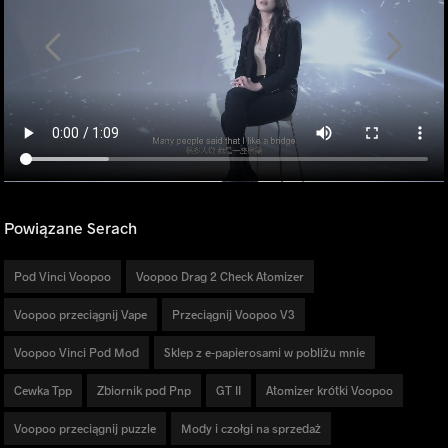
Powiązane Serach
Pod Vinci Voopoo
Voopoo Drag 2 Check Atomizer
Voopoo przeciągnij Vape
Przeciągnij Voopoo V3
Voopoo Vinci Pod Mod
Sklep z e-papierosami w pobliżu mnie
Cewka Tpp
Zbiornik pod Pnp
GT II
Atomizer krótki Voopoo
Voopoo przeciągnij puzzle
Mody i czołgi na sprzedaż