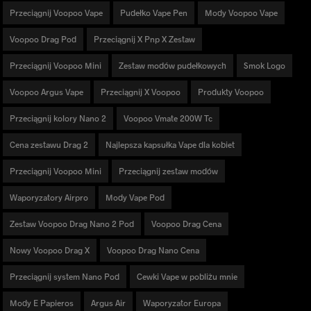
Przeciągnij Voopoo Vape
Pudełko Vape Pen
Mody Voopoo Vape
Voopoo Drag Pod
Przeciągnij X Pnp X Zestaw
Przeciągnij Voopoo Mini
Zestaw modów pudełkowych
Smok Logo
Voopoo Argus Vape
Przeciągnij X Voopoo
Produkty Voopoo
Przeciągnij kolory Nano 2
Voopoo Vmate 200W Tc
Cena zestawu Drag 2
Najlepsza kapsułka Vape dla kobiet
Przeciągnij Voopoo Mini
Przeciągnij zestaw modów
Waporyzatory Airpro
Mody Vape Pod
Zestaw Voopoo Drag Nano 2 Pod
Voopoo Drag Cena
Nowy Voopoo Drag X
Voopoo Drag Nano Cena
Przeciągnij system Nano Pod
Cewki Vape w pobliżu mnie
Mody E Papieros
Argus Air
Waporyzator Europa