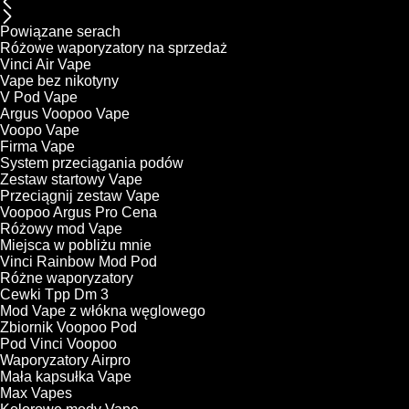
Powiązane serach
Różowe waporyzatory na sprzedaż
Vinci Air Vape
Vape bez nikotyny
V Pod Vape
Argus Voopoo Vape
Voopo Vape
Firma Vape
System przeciągania podów
Zestaw startowy Vape
Przeciągnij zestaw Vape
Voopoo Argus Pro Cena
Różowy mod Vape
Miejsca w pobliżu mnie
Vinci Rainbow Mod Pod
Różne waporyzatory
Cewki Tpp Dm 3
Mod Vape z włókna węglowego
Zbiornik Voopoo Pod
Pod Vinci Voopoo
Waporyzatory Airpro
Mała kapsułka Vape
Max Vapes