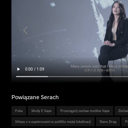
Powiązane Serach
Foka
Mody E Vape
Przeciągnij zestaw modów Vape
Zesta
Sklepy z e-papierosami w pobliżu mojej lokalizacji
Nano Drag
P