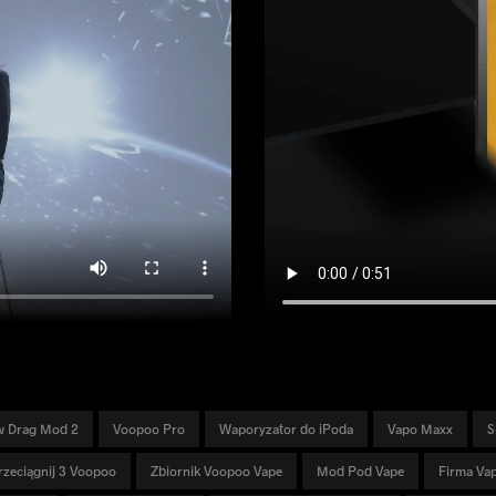
w Drag Mod 2
Voopoo Pro
Waporyzator do iPoda
Vapo Maxx
S
rzeciągnij 3 Voopoo
Zbiornik Voopoo Vape
Mod Pod Vape
Firma Va