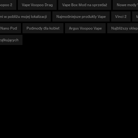
oopoo 2
Vape Voopoo Drag
Vape Box Mod na sprzedaż
Nowe mody 
i w pobliżu mojej lokalizacji
Najmodniejsze produkty Vape
Vinci 2
M
 Nano Pod
Podmody dla kobiet
Argus Voopoo Vape
Najbliższy skle
zątkujących
ĄGNIJ
POMOC
BIULETYN IN