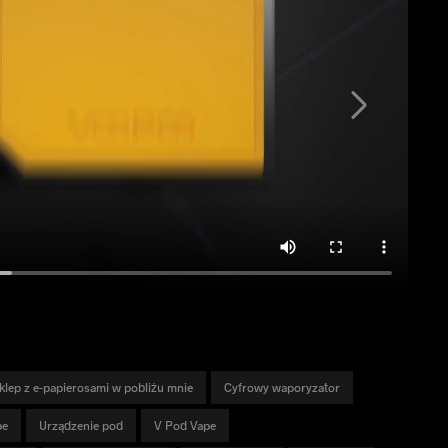
klep z e-papierosami w pobliżu mnie
Cyfrowy waporyzator
pe
Urządzenie pod
V Pod Vape