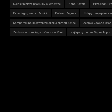
Najpiękniejsze produkty w Ameryce
Nano Royale
Przeciągnij V
Przeciągnij zestaw Mini 2
Pobierz Argusa
Sklepy z e-papierosam
Kompatybilność cewek zbiornika ekranu Sense
Zestaw Voopoo Drag
Zestaw do przeciągania Voopoo Mini
Najlepszy zestaw Vape dla poc
PRODUKTY
ODKRYĆ
ŚCI