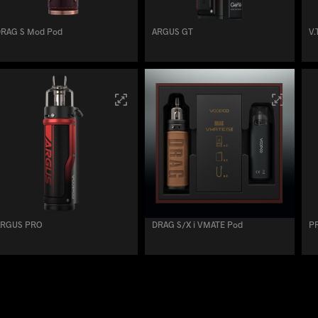
DRAG S Mod Pod
ARGUS GT
V.
ARGUS PRO
DRAG S/X i VMATE Pod
PR