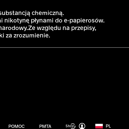
 substancją chemiczną.
i nikotynę płynami do e-papierosów.
arodowy.Ze względu na przepisy,
i za zrozumienie.
PL
POMOC
PMTA