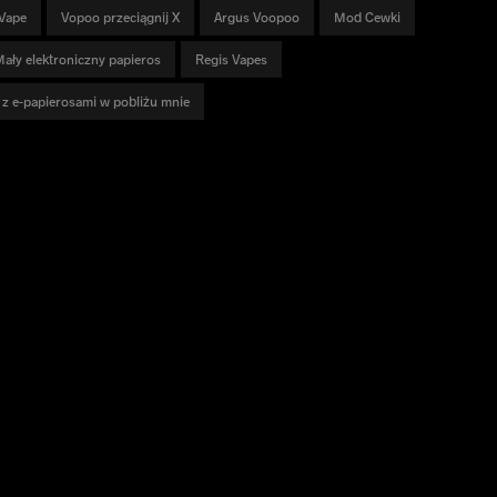
Vape
Vopoo przeciągnij X
Argus Voopoo
Mod Cewki
ały elektroniczny papieros
Regis Vapes
p z e-papierosami w pobliżu mnie
FORMACYJNY