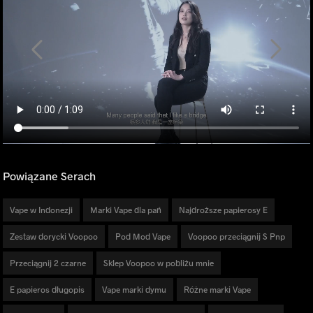
Powiązane Serach
Vape w Indonezji
Marki Vape dla pań
Najdroższe papierosy E
Zestaw dorycki Voopoo
Pod Mod Vape
Voopoo przeciągnij S Pnp
Przeciągnij 2 czarne
Sklep Voopoo w pobliżu mnie
E papieros długopis
Vape marki dymu
Różne marki Vape