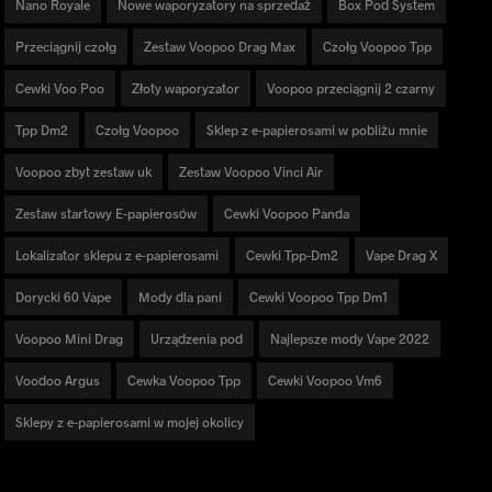
Nano Royale
Nowe waporyzatory na sprzedaż
Box Pod System
Przeciągnij czołg
Zestaw Voopoo Drag Max
Czołg Voopoo Tpp
Cewki Voo Poo
Złoty waporyzator
Voopoo przeciągnij 2 czarny
Tpp Dm2
Czołg Voopoo
Sklep z e-papierosami w pobliżu mnie
Voopoo zbyt zestaw uk
Zestaw Voopoo Vinci Air
Zestaw startowy E-papierosów
Cewki Voopoo Panda
Lokalizator sklepu z e-papierosami
Cewki Tpp-Dm2
Vape Drag X
Dorycki 60 Vape
Mody dla pani
Cewki Voopoo Tpp Dm1
Voopoo Mini Drag
Urządzenia pod
Najlepsze mody Vape 2022
Voodoo Argus
Cewka Voopoo Tpp
Cewki Voopoo Vm6
Sklepy z e-papierosami w mojej okolicy