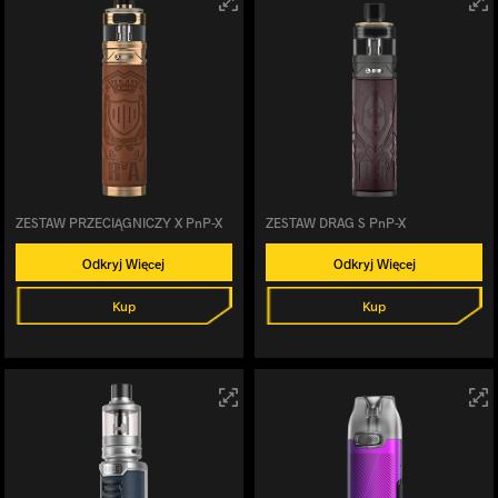
ZESTAW PRZECIĄGNICZY X PnP-X
ZESTAW DRAG S PnP-X
Odkryj Więcej
Odkryj Więcej
Kup
Kup