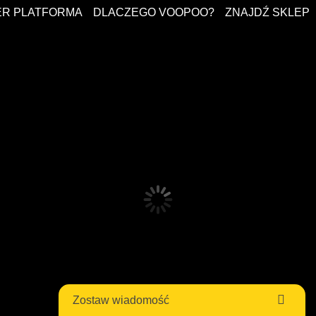
ER PLATFORMA
DLACZEGO VOOPOO?
ZNAJDŹ SKLEP
Zostaw wiadomość