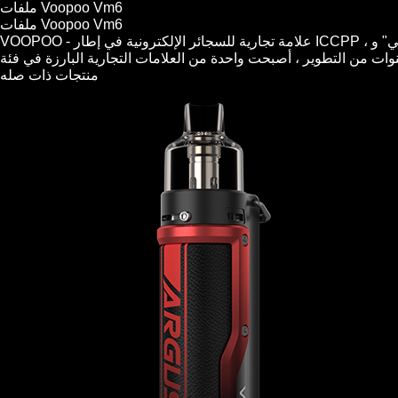
ملفات Voopoo Vm6
ملفات Voopoo Vm6
VOOPOO - علامة تجارية للسجائر الإلكترونية في إطار ICCPP ، والتي تدمج البحث والتطوير في المنتج والتصنيع والمبيعات وتشغيل العلامة التجارية ، هي مؤسسة عالمية عالية التقنية مع "الابتكار التكنولوجي" و
منتجات ذات صله