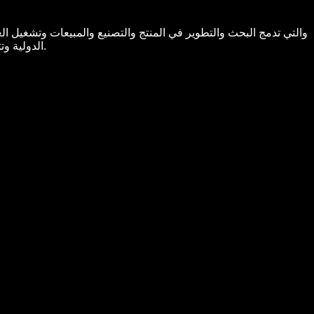
"خدمة العملاء" كمنافستها الأساسية.بعد سنوات من التطوير ، أصبحت واحدة من العلامات التجارية البارزة في فئة vaping الدولية وتتمتع بسمعة عالمية.