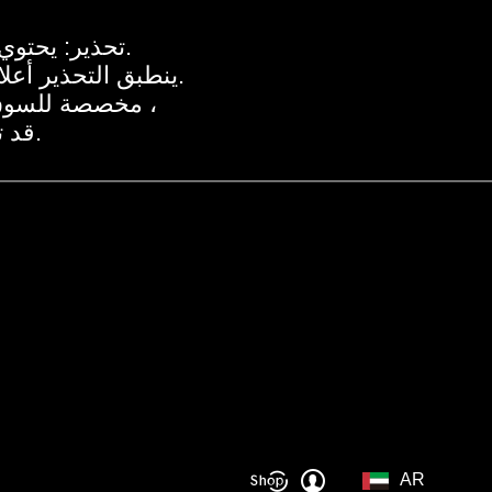
تحذير: يحتوي هذا المنتج على النيكوتين.النيكوتين مادة كيميائية تسبب الإدمان.
ينطبق التحذير أعلاه عند استخدام المنتج مع السوائل الإلكترونية المحتوية على النيكوتين.
المنتجات المعروضة على موقع VOOPOO مخصصة للسوق الدولية.بسبب اللوائح ،
قد تختلف المنتجات المتاحة لمناطق مختلفة.شكرا لتفهمك.
AR