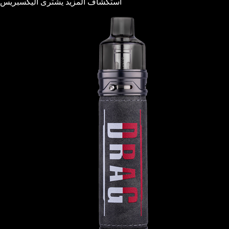
استكشاف المزيد
يشترى
أليكسبريس