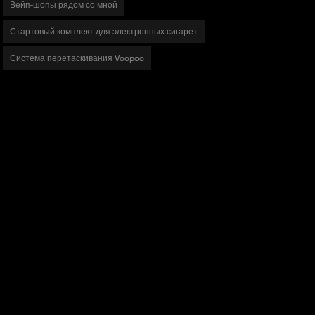
Вейп-шопы рядом со мной
Стартовый комплект для электронных сигарет
Система перетаскивания Voopoo
ТОВАРЫ
ДРАГ Серии
Серия ВИНЧИ
Серия АРГУС
Серия V
ПнП Катушки