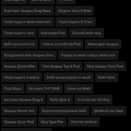
Комплект Voopoo Drag Nano
Модуль Vinci X Mod
Перетащите мини-комплект
Перетащите S Плюс
Перетащите танк
Картридж Pod
Лучший вейп-мод
вейп распылитель
Новые устройства Pod
Мини-драг Voopoo
Воздушный кейс Voopoo Vinci
Рядом со мной открыт вейп-шоп
Voopoo Дорик 60w
Танк Voopoo Tpp X Pod
Мод Voopoo Vinci Pod
Перетащите 3 вейпа
Вейп-ручка рядом со мной
Вейп Вупу
Под Моды
Катушка ПНП ВМ6
Цены на Airkit
Катушка Voopoo Drag X
Вейп Драг 2
Устройство Ай Мод
Voopoo Винчи пнп
Водонепроницаемый вейп
Двойной бак Vape
Voopoo Аргус Pod
Мод Vape Pen
Логотип вейпов