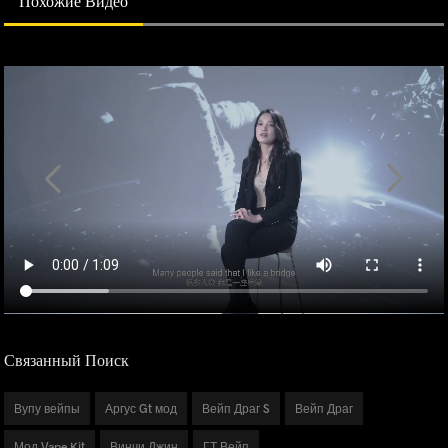
Похожие Видео
Связанный Поиск
Вупу вейпы
Аргус Gt мод
Вейп Драг S
Вейп Драг
Мод Vape Kit
Винчи Джин
ГТ Вейп