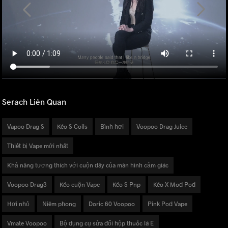
Serach Liên Quan
Vapoo Drag S
Kéo S Coils
Bình hơi
Voopoo Drag Juice
Thiết bị Vape mới nhất
Khả năng tương thích với cuộn dây của màn hình cảm giác
Voopoo Drag3
Kéo cuộn Vape
Kéo S Pnp
Kéo X Mod Pod
Hơi nhỏ
Niêm phong
Doric 60 Voopoo
Pink Pod Vape
Vmate Voopoo
Bộ dụng cụ sửa đổi hộp thuốc lá E