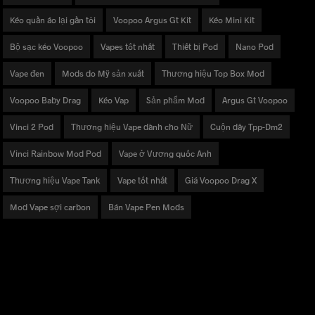
Kéo quần áo lại gần tôi
Voopoo Argus Gt Kit
Kéo Mini Kit
Bộ sạc kéo Voopoo
Vapes tốt nhất
Thiết bị Pod
Nano Pod
Vape đen
Mods do Mỹ sản xuất
Thương hiệu Top Box Mod
Voopoo Baby Drag
Kéo Vap
Sản phẩm Mod
Argus Gt Voopoo
Vinci 2 Pod
Thương hiệu Vape dành cho Nữ
Cuộn dây Tpp-Dm2
Vinci Rainbow Mod Pod
Vape ở Vương quốc Anh
Thương hiệu Vape Tank
Vape tốt nhất
Giá Voopoo Drag X
Mod Vape sợi carbon
Bán Vape Pen Mods