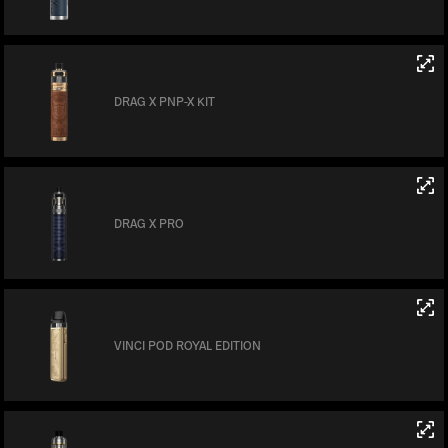
DRAG X PNP-X KIT
DRAG X PRO
VINCI POD ROYAL EDITION