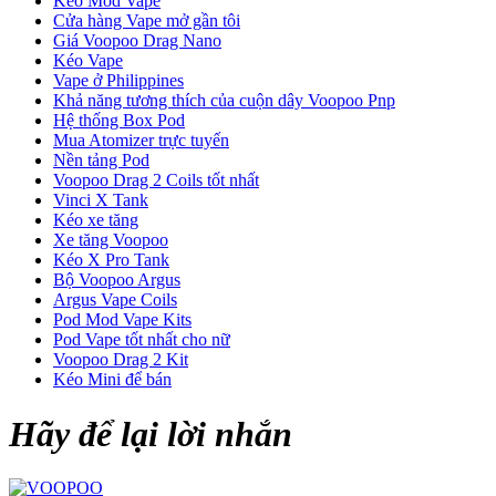
Kéo Mod Vape
Cửa hàng Vape mở gần tôi
Giá Voopoo Drag Nano
Kéo Vape
Vape ở Philippines
Khả năng tương thích của cuộn dây Voopoo Pnp
Hệ thống Box Pod
Mua Atomizer trực tuyến
Nền tảng Pod
Voopoo Drag 2 Coils tốt nhất
Vinci X Tank
Kéo xe tăng
Xe tăng Voopoo
Kéo X Pro Tank
Bộ Voopoo Argus
Argus Vape Coils
Pod Mod Vape Kits
Pod Vape tốt nhất cho nữ
Voopoo Drag 2 Kit
Kéo Mini để bán
Hãy để lại lời nhắn