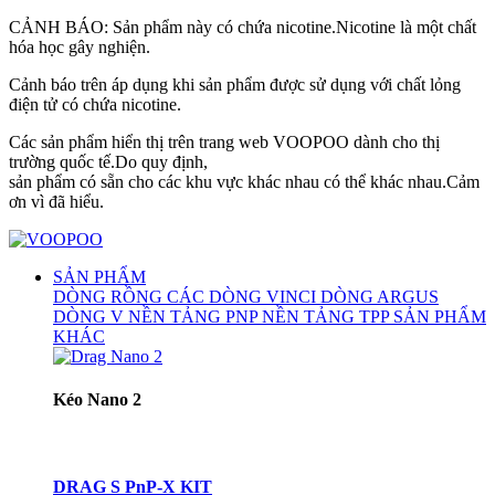
CẢNH BÁO: Sản phẩm này có chứa nicotine.Nicotine là một chất
hóa học gây nghiện.
Cảnh báo trên áp dụng khi sản phẩm được sử dụng với chất lỏng
điện tử có chứa nicotine.
Các sản phẩm hiển thị trên trang web VOOPOO dành cho thị
trường quốc tế.Do quy định,
sản phẩm có sẵn cho các khu vực khác nhau có thể khác nhau.Cảm
ơn vì đã hiểu.
SẢN PHẨM
DÒNG RỒNG
CÁC DÒNG VINCI
DÒNG ARGUS
DÒNG V
NỀN TẢNG PNP
NỀN TẢNG TPP
SẢN PHẨM
KHÁC
Kéo Nano 2
DRAG S PnP-X KIT