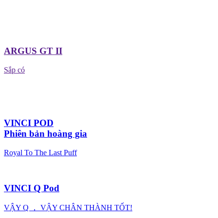
ARGUS GT II
Sắp có
VINCI POD
Phiên bản hoàng gia
Royal To The Last Puff
VINCI Q Pod
VẬY Q ， VẬY CHÂN THÀNH TỐT!