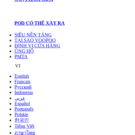
POD CÓ THỂ XẢY RA
SIÊU NỀN TẢNG
TẠI SAO VOOPOO
ĐỊNH VỊ CỬA HÀNG
ỦNG HỘ
PMTA
VI
English
Français
Pусский
Indonesia
عربى
Español
Português
Polskie
한국인
Tiếng Việt
ภาษาไทย