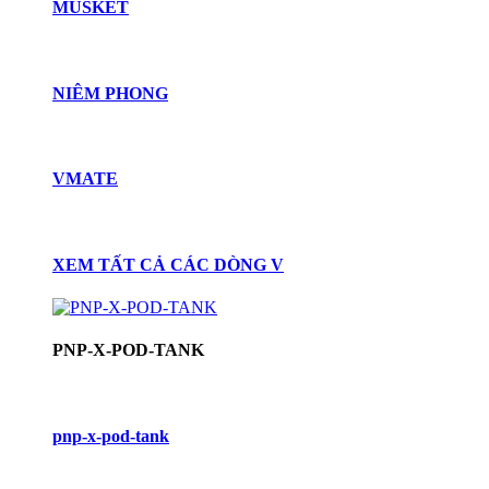
MUSKET
NIÊM PHONG
VMATE
XEM TẤT CẢ CÁC DÒNG V
PNP-X-POD-TANK
pnp-x-pod-tank