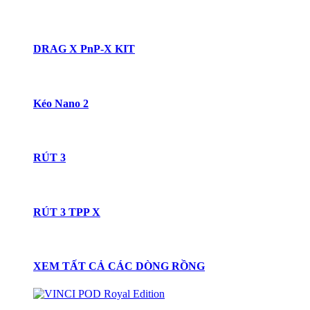
DRAG X PnP-X KIT
Kéo Nano 2
RÚT 3
RÚT 3 TPP X
XEM TẤT CẢ CÁC DÒNG RỒNG