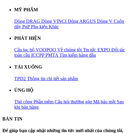
MỸ PHẨM
Dòng DRAG
Dòng VINCI
Dòng ARGUS
Dòng V
Cuộn
dây PnP
Phụ kiện
Khác
PHÁT HIỆN
Câu lạc bộ VOOPOO
Về chúng tôi
Tin tức
EXPO
Đối tác
toàn cầu
ICCPP
PMTA
Tìm kiếm hàng đầu
TẢI XUỐNG
TPD2
Thông tin chi tiết sản phẩm
ỦNG HỘ
Thủ công
Phần mềm
Câu hỏi thường gặp
Mã bảo mật
Sau
khi bán hàng
BẢN TIN
Để giúp bạn cập nhật những tin tức mới nhất của chúng tôi,