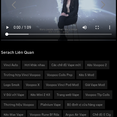
Serach Liên Quan
Vinci Auto
Hơi khác nhau
Các chế độ Vape mới
Kéo Voopoo 2
Trường hợp Vinci Voopoo
Voopoo Coils Pnp
Kéo S Mod
Logo Smok
Voopoo X
Voopoo Vinci Pod Mod
Giá Vape Mod
V Đối với Vape
Kéo Mini 2 Kit
Trang web Vape
Voopoo Ttp Coils
Thương hiệu Voopoo
Platnium Vape
Bộ định vị cửa hàng vape
Kéo Max Vape
Voopoo Rune Bf Rda
Argus Air Vape
Chế độ E Cig