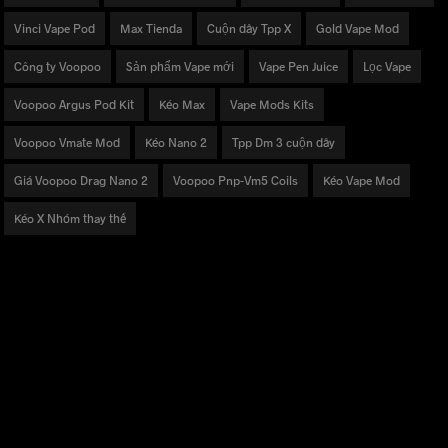
Vinci Vape Pod
Max Tienda
Cuộn dây Tpp X
Gold Vape Mod
Công ty Voopoo
Sản phẩm Vape mới
Vape Pen Juice
Lọc Vape
Voopoo Argus Pod Kit
Kéo Max
Vape Mods Kits
Voopoo Vmate Mod
Kéo Nano 2
Tpp Dm 3 cuộn dây
Giá Voopoo Drag Nano 2
Voopoo Pnp-Vm5 Coils
Kéo Vape Mod
Kéo X Nhóm thay thế
MỸ PHẨM