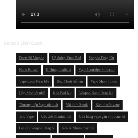
Serach Liên Quan
Doric 60 Voopoo
Hệ thống Vinci Pod
Voopoo Drag Kit
Nano Royale
E Thùng thuốc lá
Vape Cartridge Protector
Vape Coils Near Me
Box Mods để bán
Vape Shop Finder
Hộp Mod tốt nhất
Kéo Pod Kit
Voopoo Nano Drag Kit
Thương hiệu Vape tốt nhất
Mô hình Smok
Kích thước vape
Trio Vape
Các chế độ mini mới
Cửa hàng vape gần vị trí của tôi
Giá của Voopoo Drag S
Kéo X Nhóm thay thế