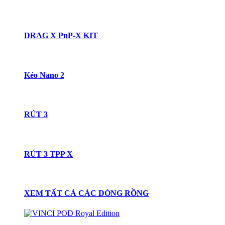
DRAG X PnP-X KIT
Kéo Nano 2
RÚT 3
RÚT 3 TPP X
XEM TẤT CẢ CÁC DÒNG RỒNG