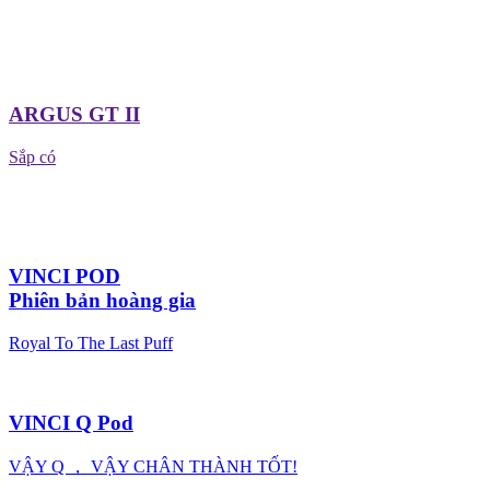
ARGUS GT II
Sắp có
VINCI POD
Phiên bản hoàng gia
Royal To The Last Puff
VINCI Q Pod
VẬY Q ， VẬY CHÂN THÀNH TỐT!