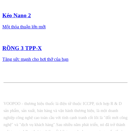
Kéo Nano 2
Một thỏa thuận lớn mới
RỒNG 3 TPP-X
Tăng sức mạnh cho hơi thở của bạn
Bắt đầu
Voopo Vinci
Voopo Vinci
VOOPOO - thương hiệu thuốc lá điện tử thuộc ICCPP, tích hợp R & D
sản phẩm, sản xuất, bán hàng và vận hành thương hiệu, là một doanh
nghiệp công nghệ cao toàn cầu với tính cạnh tranh cốt lõi là "đổi mới công
nghệ" và "dịch vụ khách hàng".Sau nhiều năm phát triển, nó đã trở thành