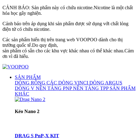
CẢNH BÁO: Sản phẩm này có chứa nicotine.Nicotine là một chất
hóa học gây nghiện.
Cảnh báo trên áp dụng khi sản phẩm được sử dụng với chất lỏng
điện tử có chứa nicotine.
Các sản phẩm hiển thị trên trang web VOOPOO dành cho thị
trường quốc tế.Do quy định,
sản phẩm có sẵn cho các khu vực khác nhau có thể khác nhau.Cảm
ơn vì đã hiểu.
SẢN PHẨM
DÒNG RỒNG
CÁC DÒNG VINCI
DÒNG ARGUS
DÒNG V
NỀN TẢNG PNP
NỀN TẢNG TPP
SẢN PHẨM
KHÁC
Kéo Nano 2
DRAG S PnP-X KIT