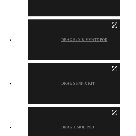
DRAG S / X & VMATE POD
DRAG S PNP-X KIT
DRAG X MOD POD