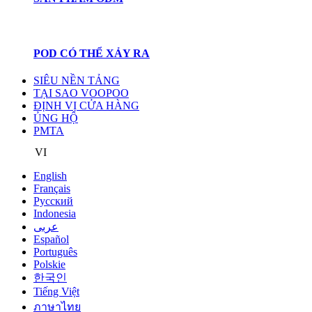
POD CÓ THỂ XẢY RA
SIÊU NỀN TẢNG
TẠI SAO VOOPOO
ĐỊNH VỊ CỬA HÀNG
ỦNG HỘ
PMTA
VI
English
Français
Pусский
Indonesia
عربى
Español
Português
Polskie
한국인
Tiếng Việt
ภาษาไทย