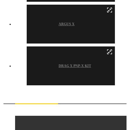
ARGUS X
DRAG X PNP-X KIT
Video Liên Quan