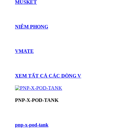
MUSKET
NIÊM PHONG
VMATE
XEM TẤT CẢ CÁC DÒNG V
PNP-X-POD-TANK
pnp-x-pod-tank