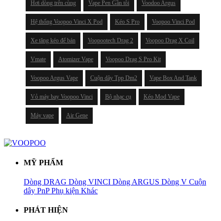
Hơi dòng trên cùng
Vape Pen Gần tôi
Voodoo Argus
Hệ thống Voopoo Vinci X Pod
Kéo S Pro
Voopoo Vinci Pod
Xe tăng kéo để bán
Voopootech Drag 2
Voopoo Drag X Coil
Vmate
Atomizer Vape
Voopoo Drag S Pro Kit
Voopoo Argus Vape
Cuộn dây Tpp Dm2
Vape Box And Tank
Vỏ máy bay Voopoo Vinci
Bộ nhạc cụ
Kéo Mod Vape
Máy vape
Air Gene
MỸ PHẨM
Dòng DRAG
Dòng VINCI
Dòng ARGUS
Dòng V
Cuộn
dây PnP
Phụ kiện
Khác
PHÁT HIỆN