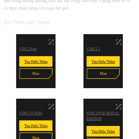
một trong những thương hiệu nổi bật trong danh mục vaping quốc tế và
có được danh tiếng trên toàn thế giới.
Sản Phẩm Liên Quan
VINCI Pod
VINCI 2
Tìm Hiểu Thêm
Tìm Hiểu Thêm
Mua
Mua
VINCI Q POD
VINCI POD ROYAL
EDITION
Tìm Hiểu Thêm
Tìm Hiểu Thêm
Mua