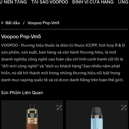
ÊU NỀN TẢNG
TẠI SAO VOOPOO
ĐỊNH VỊ CỬA HÀNG
ỦNG
Bắt đầu
Voopoo Pnp-Vm5
Voopoo Pnp-Vm5
VOOPOO - thương hiệu thuốc lá điện tử thuộc ICCPP, tích hợp R & D
sản phẩm, sản xuất, bán hàng và vận hành thương hiệu, là một
doanh nghiệp công nghệ cao toàn cầu với tính cạnh tranh cốt lõi là
"đổi mới công nghệ" và "dịch vụ khách hàng".Sau nhiều năm phát
triển, nó đã trở thành một trong những thương hiệu nổi bật trong
danh mục vaping quốc tế và có được danh tiếng trên toàn thế giới.
Sản Phẩm Liên Quan