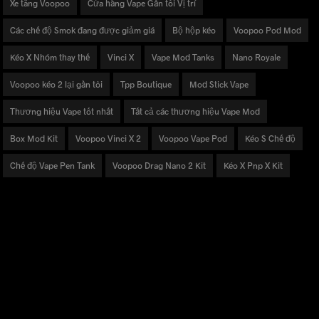
Xe tăng Voopoo
Cửa hàng Vape Gần tôi Vị trí
Các chế độ Smok đang được giảm giá
Bộ hộp kéo
Voopoo Pod Mod
Kéo X Nhóm thay thế
Vinci X
Vape Mod Tanks
Nano Royale
Voopoo kéo 2 lại gần tôi
Tpp Boutique
Mod Stick Vape
Thương hiệu Vape tốt nhất
Tất cả các thương hiệu Vape Mod
Box Mod Kit
Voopoo Vinci X 2
Voopoo Vape Pod
Kéo S Chế độ
Chế độ Vape Pen Tank
Voopoo Drag Nano 2 Kit
Kéo X Pnp X Kit
MỸ PHẨM