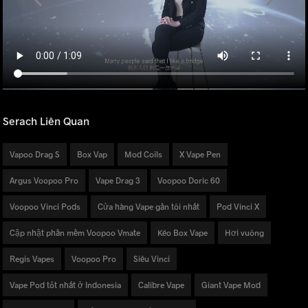
Serach Liên Quan
Vapoo Drag S
Box Vap
Mod Coils
X Vape Pen
Argus Voopoo Pro
Vape Drag 3
Voopoo Doric 60
Voopoo Vinci Pods
Cửa hàng Vape gần tôi nhất
Pod Vinci X
Cập nhật phần mềm Voopoo Vmate
Kéo Box Vape
Hơi vuông
Regis Vapes
Voopoo Pro
Siêu Vinci
Vape Pod tốt nhất ở Indonesia
Calibre Vape
Giant Vape Mod